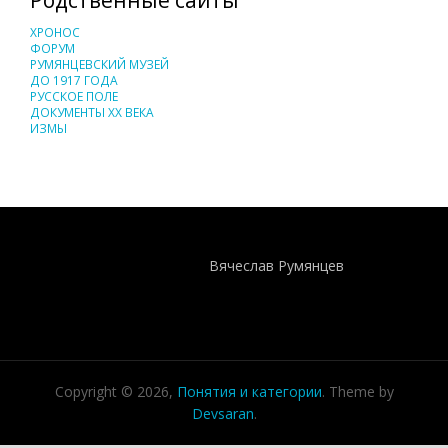
ХРОНОС
ФОРУМ
РУМЯНЦЕВСКИЙ МУЗЕЙ
ДО 1917 ГОДА
РУССКОЕ ПОЛЕ
ДОКУМЕНТЫ XX ВЕКА
ИЗМЫ
Понятия И Категории - Исторический Проект ХРОНОС
WEB-редактор
Вячеслав Румянцев
Copyright © 2026,
Понятия и категории
. Theme by
Devsaran
.