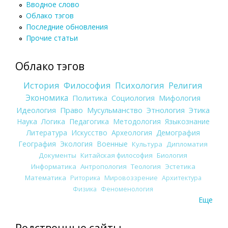
Вводное слово
Облако тэгов
Последние обновления
Прочие статьи
Облако тэгов
История
Философия
Психология
Религия
Экономика
Политика
Социология
Мифология
Идеология
Право
Мусульманство
Этнология
Этика
Наука
Логика
Педагогика
Методология
Языкознание
Литература
Искусство
Археология
Демография
География
Экология
Военные
Культура
Дипломатия
Документы
Китайская философия
Биология
Информатика
Антропология
Теология
Эстетика
Математика
Риторика
Мировоззрение
Архитектура
Физика
Феноменология
Еще
Родственные сайты