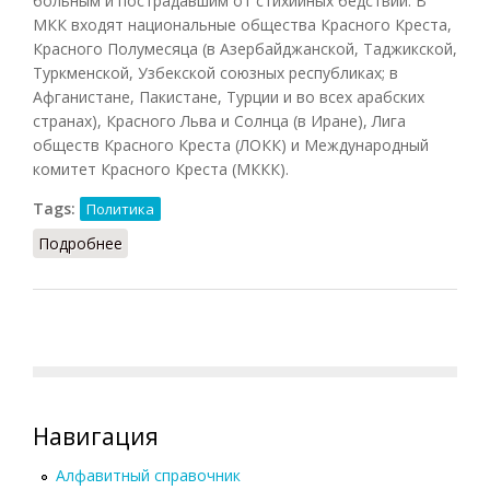
больным и пострадавшим от стихийных бедствий. В
МКК входят национальные общества Красного Креста,
Красного Полумесяца (в Азербайджанской, Таджикской,
Туркменской, Узбекской союзных республиках; в
Афганистане, Пакистане, Турции и во всех арабских
странах), Красного Льва и Солнца (в Иране), Лига
обществ Красного Креста (ЛОКК) и Международный
комитет Красного Креста (МККК).
Tags:
Политика
Подробнее
о Красный крест
Навигация
Алфавитный справочник