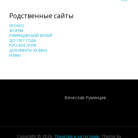
Родственные сайты
ХРОНОС
ФОРУМ
РУМЯНЦЕВСКИЙ МУЗЕЙ
ДО 1917 ГОДА
РУССКОЕ ПОЛЕ
ДОКУМЕНТЫ XX ВЕКА
ИЗМЫ
Понятия И Категории - Исторический Проект ХРОНОС
WEB-редактор
Вячеслав Румянцев
Copyright © 2026,
Понятия и категории
. Theme by