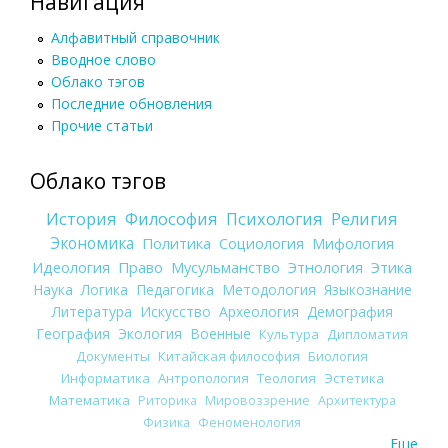
Навигация
Алфавитный справочник
Вводное слово
Облако тэгов
Последние обновления
Прочие статьи
Облако тэгов
История
Философия
Психология
Религия
Экономика
Политика
Социология
Мифология
Идеология
Право
Мусульманство
Этнология
Этика
Наука
Логика
Педагогика
Методология
Языкознание
Литература
Искусство
Археология
Демография
География
Экология
Военные
Культура
Дипломатия
Документы
Китайская философия
Биология
Информатика
Антропология
Теология
Эстетика
Математика
Риторика
Мировоззрение
Архитектура
Физика
Феноменология
Еще