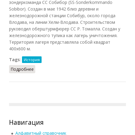
зондеркоманда СС Собибор (SS-Sonderkommando
Sobibor). Создан в мае 1942 близ деревни и
железнодорожной станции Собибур, около города
Влодава, на линии Хелм-Влодава. Строительством
руководил оберштурмфюрер СС Р. Томалла. Создан у
железнодорожного тупика как лагерь уничтожения.
Территория лагеря представляла собой квадрат
400x600 м.
Tags:
История
Подробнее
о Собибор
Навигация
Алфавитный справочник