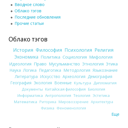
Вводное слово
Облако тэгов
Последние обновления
Прочие статьи
Облако тэгов
История
Философия
Психология
Религия
Экономика
Политика
Социология
Мифология
Идеология
Право
Мусульманство
Этнология
Этика
Наука
Логика
Педагогика
Методология
Языкознание
Литература
Искусство
Археология
Демография
География
Экология
Военные
Культура
Дипломатия
Документы
Китайская философия
Биология
Информатика
Антропология
Теология
Эстетика
Математика
Риторика
Мировоззрение
Архитектура
Физика
Феноменология
Еще