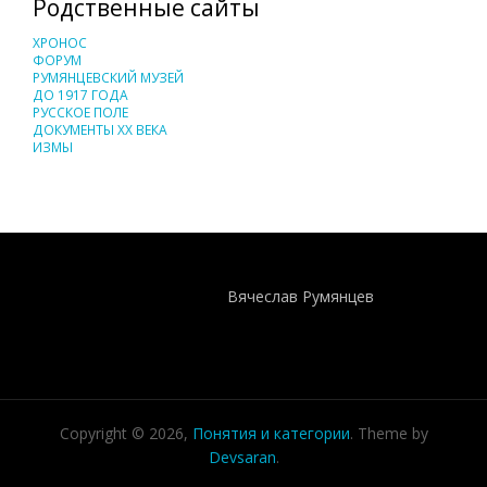
Родственные сайты
ХРОНОС
ФОРУМ
РУМЯНЦЕВСКИЙ МУЗЕЙ
ДО 1917 ГОДА
РУССКОЕ ПОЛЕ
ДОКУМЕНТЫ XX ВЕКА
ИЗМЫ
Понятия И Категории - Исторический Проект ХРОНОС
WEB-редактор
Вячеслав Румянцев
Copyright © 2026,
Понятия и категории
. Theme by
Devsaran
.