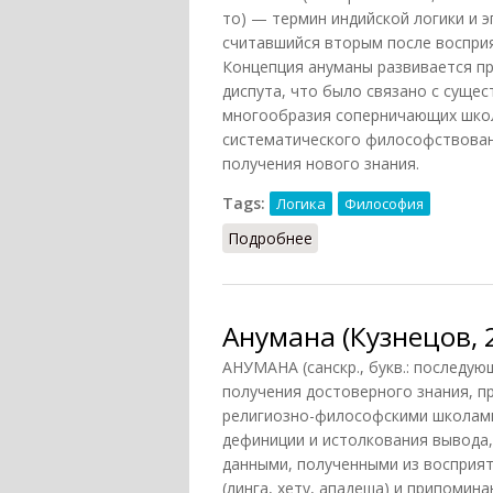
то) — термин индийской логики и 
считавшийся вторым после восприя
Концепция ануманы развивается пр
диспута, что было связано с суще
многообразия соперничающих школ
систематического философствован
получения нового знания.
Tags:
Логика
Философия
Подробнее
о Анумана
Анумана (Кузнецов, 
АНУМАНА (санскр., букв.: последую
получения достоверного знания, п
религиозно-философскими школами
дефиниции и истолкования вывода,
данными, полученными из восприят
(линга, хету, ападеша) и припоми