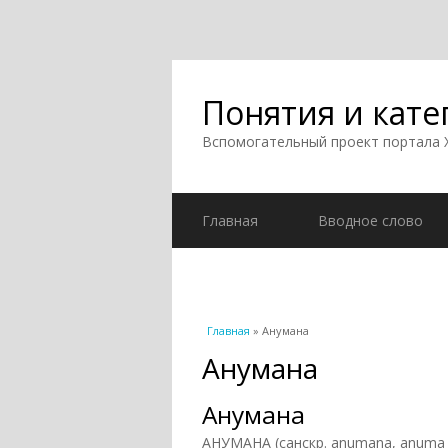
Понятия и кате
Вспомогательный проект портала
Главная
Вводное слово
Вы здесь
Главная
» Анумана
Анумана
Анумана
АНУМАНА (санскр. anumana, anuma 