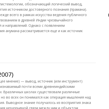
эпистемологии, обозначающий логический вывод,
тия источником достоверного познания (прамана).
ежде всего в рамках искусства ведения публичного
ствованием в древней Индии чрезвычайного
 и направлений. Однако с появлением
ия анумана рассматривается еще и как источник
2007)
щее мнение) — вывод, источник (или инструмент)
ризнаваемый почти всеми древнеиндийскими
. Вразличных школах существовали различные
 но во всех он понимался как операция мышления над
ия. Выводное знание получалось из восприятия знака
нания неразрывной связи между ним и объектом