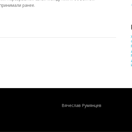
принимали ранее.
007)
Понятия И Категории - Исторический Проект ХРОНОС
WEB-редактор
Вячеслав Румянцев