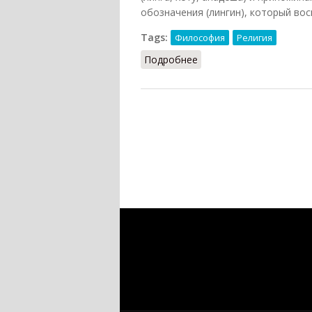
обозначения (лингин), который вос
Tags:
Философия
Религия
Подробнее
о Анумана (Кузнецов, 2