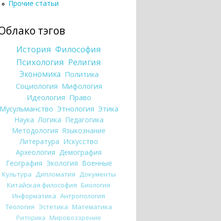
Прочие статьи
Облако тэгов
История
Философия
Психология
Религия
Экономика
Политика
Социология
Мифология
Идеология
Право
Мусульманство
Этнология
Этика
Наука
Логика
Педагогика
Методология
Языкознание
Литература
Искусство
Археология
Демография
География
Экология
Военные
Культура
Дипломатия
Документы
Китайская философия
Биология
Информатика
Антропология
Теология
Эстетика
Математика
Риторика
Мировоззрение