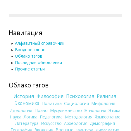
Навигация
Алфавитный справочник
Вводное слово
Облако тэгов
Последние обновления
Прочие статьи
Облако тэгов
История
Философия
Психология
Религия
Экономика
Политика
Социология
Мифология
Идеология
Право
Мусульманство
Этнология
Этика
Наука
Логика
Педагогика
Методология
Языкознание
Литература
Искусство
Археология
Демография
География
Экология
Военные
Культура
Дипломатия