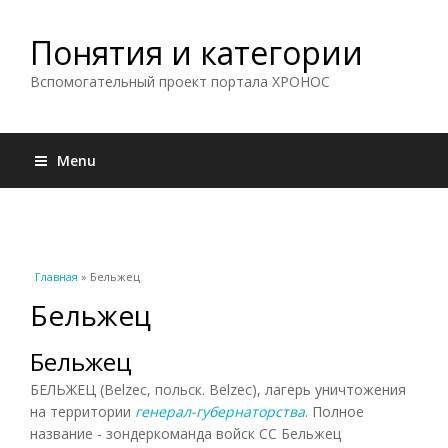
Понятия и категории
Вспомогательный проект портала ХРОНОС
Menu
Вы здесь
Главная
» Бельжец
Бельжец
Бельжец
БЕЛЬЖЕЦ (Belzec, польск. Belzec), лагерь уничтожения
на территории
генерал-губернаторства
. Полное
название - зондеркоманда войск СС Бельжец