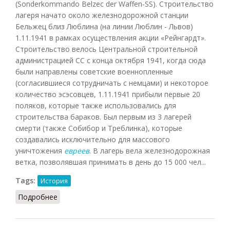
(Sonderkommando Belzec der Waffen-SS). Строительство
лагеря начато около железнодорожной станции
Бельжец близ Люблина (на линии Люблин - Львов)
1.11.1941 в рамках осуществления акции «Рейнгардт».
Строительство велось Центральной строительной
администрацией СС с конца октября 1941, когда сюда
были направлены советские военнопленные
(согласившиеся сотрудничать с немцами) и некоторое
количество эсэсовцев, 1.11.1941 прибыли первые 20
поляков, которые также использовались для
строительства бараков. Был первым из 3 лагерей
смерти (также Собибор и Треблинка), которые
создавались исключительно для массового
уничтожения
евреев
. В лагерь вела железнодорожная
ветка, позволявшая принимать в день до 15 000 чел...
Tags:
История
Подробнее
о Бельжец