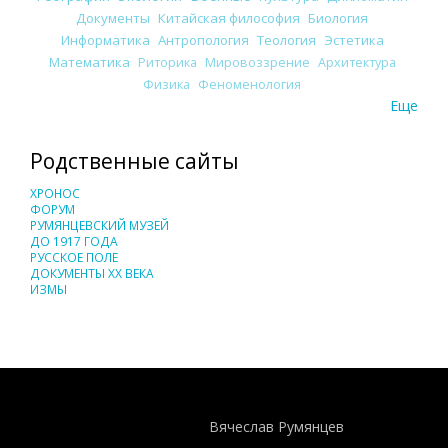
Документы
Китайская философия
Биология
Информатика
Антропология
Теология
Эстетика
Математика
Риторика
Мировоззрение
Архитектура
Физика
Феноменология
Еще
Родственные сайты
ХРОНОС
ФОРУМ
РУМЯНЦЕВСКИЙ МУЗЕЙ
ДО 1917 ГОДА
РУССКОЕ ПОЛЕ
ДОКУМЕНТЫ XX ВЕКА
ИЗМЫ
Понятия И Категории - Исторический Проект ХРОНОС
WEB-редактор
Вячеслав Румянцев