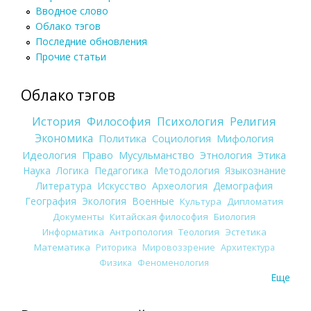
Вводное слово
Облако тэгов
Последние обновления
Прочие статьи
Облако тэгов
История
Философия
Психология
Религия
Экономика
Политика
Социология
Мифология
Идеология
Право
Мусульманство
Этнология
Этика
Наука
Логика
Педагогика
Методология
Языкознание
Литература
Искусство
Археология
Демография
География
Экология
Военные
Культура
Дипломатия
Документы
Китайская философия
Биология
Информатика
Антропология
Теология
Эстетика
Математика
Риторика
Мировоззрение
Архитектура
Физика
Феноменология
Еще