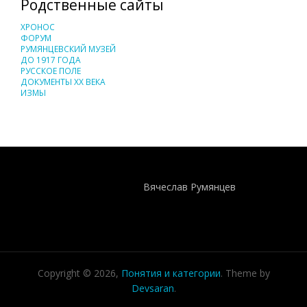
Родственные сайты
ХРОНОС
ФОРУМ
РУМЯНЦЕВСКИЙ МУЗЕЙ
ДО 1917 ГОДА
РУССКОЕ ПОЛЕ
ДОКУМЕНТЫ XX ВЕКА
ИЗМЫ
Понятия И Категории - Исторический Проект ХРОНОС
WEB-редактор
Вячеслав Румянцев
Copyright © 2026,
Понятия и категории
. Theme by
Devsaran
.