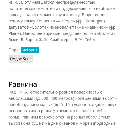
из 750), отличавшегося неопределенностью
политических симпатий и поддерживавшего наиболее
сильную на тот момент группировку. В противовес
левому крылу Конвента — «Горе» (фр. Montagne)
депутатов «Болота» именовали также «Равниной» (фр.
Plaine). Наиболее видными представителями «Болота»
были Б. Барер, Ж. Ж. Камбасерес, Э. Ж. Сийес.
Tags:
История
Подробнее
о Болото (РИЭ, 2015)
Равнина
РАВНИНА, относительно ровная поверхность с
небольшими (до 300–400 метров) колебаниями высот и
преобладанием малых (до 5–10°) уклонов; один из двух
основных типов рельефа земного шара (второй –
горы). Равнины встречаются на разных абсолютных
высотах на суше и на дне океанов и морей (подводные