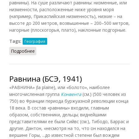
равнины). На суше различают равнины: низменные, или
низменности, расположенные ниже уровня моря
(например, Прикаспийская низменность), низкие – на
высоте до 200 метров, возвышенные – 200–500 метров,
нагорные (плоскогорья, плато), наклонные подгорные.
Tags:
География
Подробнее
о Равнина
Равнина (БСЭ, 1941)
«РАВНИНА» (la plaine), или «болото», наиболее
многочисленная группа
Конвента
(см.) (500 человек из
750) во Франции периода буржуазной революции конца
18 века. В состав «равнины» входили, главным
образом, собственники, дельцы; виднейшими
представителями ее были Сийвс (см.), Тибодо, Баррас и
другие. Дантон, «несмотря на то, что он находился на
вершине Горы, ...до известной степени был вождем