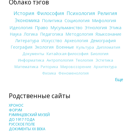
Облако тэгов
История
Философия
Психология
Религия
Экономика
Политика
Социология
Мифология
Идеология
Право
Мусульманство
Этнология
Этика
Наука
Логика
Педагогика
Методология
Языкознание
Литература
Искусство
Археология
Демография
География
Экология
Военные
Культура
Дипломатия
Документы
Китайская философия
Биология
Информатика
Антропология
Теология
Эстетика
Математика
Риторика
Мировоззрение
Архитектура
Физика
Феноменология
Еще
Родственные сайты
ХРОНОС
ФОРУМ
РУМЯНЦЕВСКИЙ МУЗЕЙ
ДО 1917 ГОДА
РУССКОЕ ПОЛЕ
ДОКУМЕНТЫ XX ВЕКА