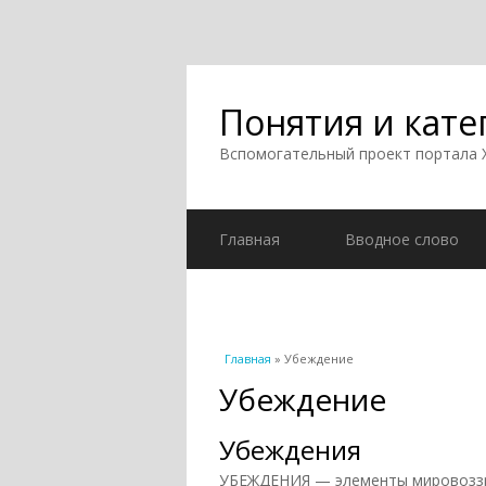
Понятия и кате
Вспомогательный проект портала
Главная
Вводное слово
Вы здесь
Главная
» Убеждение
Убеждение
Убеждения
УБЕЖДЕНИЯ — элементы мировоззре