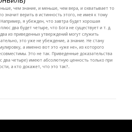
ьше, чем знание, и меньше, чем вера, и охватывает то
то значит верить в истинность этого, не имея к тому
 Например, я убежден, что завтра будет хорошая
 плюс два будет четыре, что Бога не существует и т. д.
 два из приведенных утверждений могут служить
тельно, это уже не убеждение, а знание. Не стану
улировку, а именно вот это «уже не», из которого
несовместимы. Это не так. Приведенные доказательства
люс два четыре) имеют абсолютную ценность только при
ти, а кто докажет, что это так?..
нвиль)
Понятия И Категории - Исторический Проект ХРОНОС