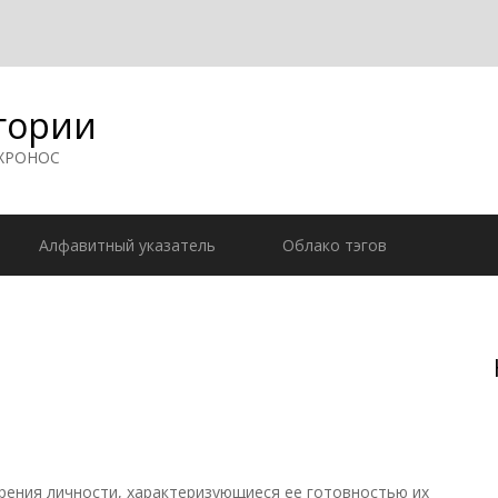
гории
 ХРОНОС
Алфавитный указатель
Облако тэгов
ния личности, характеризующиеся ее готовностью их