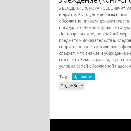
УБЕЖДЕНИЕ (CROYANCE). Значит мен
и другое. Быть убежденным в чем- 
абсолютно никаких доказательств.
погода, что Земля круглая, что два
Но, возразят мне, по крайней мере
предметом доказательства, следова
спорить, вернее, оспорю лишь форм
следует, что знание и убеждение 
(того, что Земля круглая, а два п
условии своей абсолютной надежнос
Tags:
Идеология
Подробнее
о Убеждение (Конт-Спо