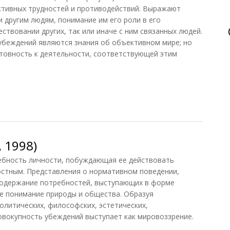
ктивных трудностей и противодействий. Выражают
 другим людям, понимание им его роли в его
твовании других, так или иначе с ним связанных людей.
убеждений являются знания об объективном мире; но
товность к деятельности, соответствующей этим
 1998)
бность личности, побуждающая ее действовать
остным. Представления о нормативном поведении,
Содержание потребностей, выступающих в форме
е понимание природы и общества. Образуя
олитических, философских, эстетических,
овокупность убеждений выступает как мировоззрение.