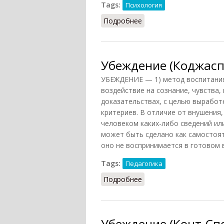
Tags:
Психология
Подробнее
о Убеждение (Головин, 
Убеждение (Коджасп
УБЕЖДЕНИЕ — 1) метод воспитани
воздействие на сознание, чувства,
доказательствах, с целью выработ
критериев. В отличие от внушения
человеком каких-либо сведений или
может быть сделано как самостоят
оно не воспринимается в готовом 
Tags:
Педагогика
Подробнее
о Убеждение (Коджасп
Убеждение (Конт-Сп