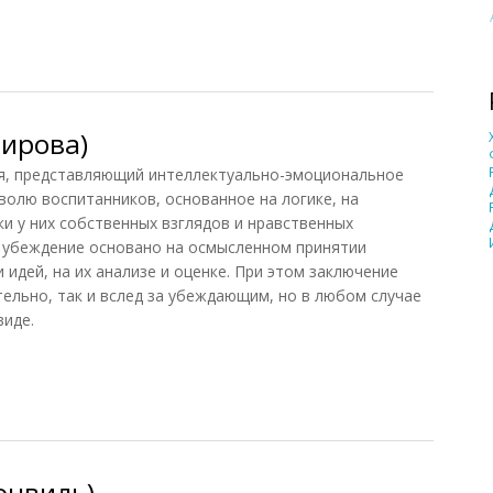
1998)
ирова)
я, представляющий интеллектуально-эмоциональное
 волю воспитанников, основанное на логике, на
ки у них собственных взглядов и нравственных
, убеждение основано на осмысленном принятии
 идей, на их анализе и оценке. При этом заключение
ельно, так и вслед за убеждающим, но в любом случае
виде.
ирова)
онвиль)