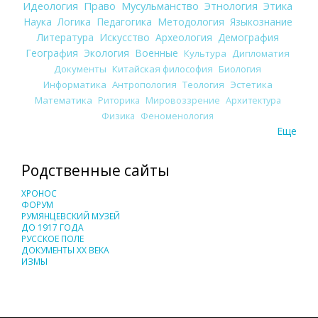
Идеология
Право
Мусульманство
Этнология
Этика
Наука
Логика
Педагогика
Методология
Языкознание
Литература
Искусство
Археология
Демография
География
Экология
Военные
Культура
Дипломатия
Документы
Китайская философия
Биология
Информатика
Антропология
Теология
Эстетика
Математика
Риторика
Мировоззрение
Архитектура
Физика
Феноменология
Еще
Родственные сайты
ХРОНОС
ФОРУМ
РУМЯНЦЕВСКИЙ МУЗЕЙ
ДО 1917 ГОДА
РУССКОЕ ПОЛЕ
ДОКУМЕНТЫ XX ВЕКА
ИЗМЫ