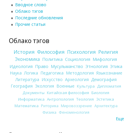
Вводное слово
Облако тэгов
Последние обновления
Прочие статьи
Облако тэгов
История
Философия
Психология
Религия
Экономика
Политика
Социология
Мифология
Идеология
Право
Мусульманство
Этнология
Этика
Наука
Логика
Педагогика
Методология
Языкознание
Литература
Искусство
Археология
Демография
География
Экология
Военные
Культура
Дипломатия
Документы
Китайская философия
Биология
Информатика
Антропология
Теология
Эстетика
Математика
Риторика
Мировоззрение
Архитектура
Физика
Феноменология
Еще