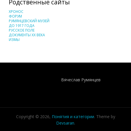
Родственные сайты
ХРОНОС
ФОРУМ
РУМЯНЦЕВСКИЙ МУЗЕЙ
ДО 1917 ГОДА
РУССКОЕ ПОЛЕ
ДОКУМЕНТЫ XX ВЕКА
ИЗМЫ
Понятия И Категории - Исторический Проект ХРОНОС
WEB-редактор
Вячеслав Румянцев
Copyright © 2026,
Понятия и категории
. Theme by
Devsaran
.