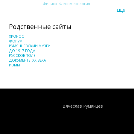
Физика
Феноменология
Еще
Родственные сайты
ХРОНОС
ФОРУМ
РУМЯНЦЕВСКИЙ МУЗЕЙ
ДО 1917 ГОДА
РУССКОЕ ПОЛЕ
ДОКУМЕНТЫ XX ВЕКА
ИЗМЫ
Понятия И Категории - Исторический Проект ХРОНОС
WEB-редактор
Вячеслав Румянцев