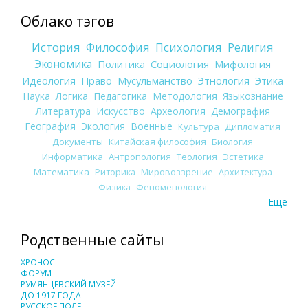
Облако тэгов
История
Философия
Психология
Религия
Экономика
Политика
Социология
Мифология
Идеология
Право
Мусульманство
Этнология
Этика
Наука
Логика
Педагогика
Методология
Языкознание
Литература
Искусство
Археология
Демография
География
Экология
Военные
Культура
Дипломатия
Документы
Китайская философия
Биология
Информатика
Антропология
Теология
Эстетика
Математика
Риторика
Мировоззрение
Архитектура
Физика
Феноменология
Еще
Родственные сайты
ХРОНОС
ФОРУМ
РУМЯНЦЕВСКИЙ МУЗЕЙ
ДО 1917 ГОДА
РУССКОЕ ПОЛЕ