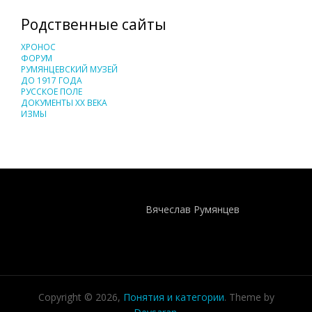
Родственные сайты
ХРОНОС
ФОРУМ
РУМЯНЦЕВСКИЙ МУЗЕЙ
ДО 1917 ГОДА
РУССКОЕ ПОЛЕ
ДОКУМЕНТЫ XX ВЕКА
ИЗМЫ
Понятия И Категории - Исторический Проект ХРОНОС
WEB-редактор
Вячеслав Румянцев
Copyright © 2026,
Понятия и категории
. Theme by