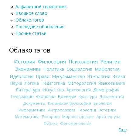
Алфавитный справочник
Вводное слово
Облако тэгов
Последние обновления
Прочие статьи
Облако тэгов
История
Философия
Психология
Религия
Экономика
Политика
Социология
Мифология
Идеология
Право
Мусульманство
Этнология
Этика
Наука
Логика
Педагогика
Методология
Языкознание
Литература
Искусство
Археология
Демография
География
Экология
Военные
Культура
Дипломатия
Документы
Китайская философия
Биология
Информатика
Антропология
Теология
Эстетика
Математика
Риторика
Мировоззрение
Архитектура
Физика
Феноменология
Еще