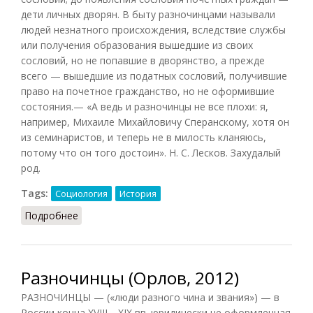
дети личных дворян. В быту разночинцами называли
людей незнатного происхождения, вследствие службы
или получения образования вышедшие из своих
сословий, но не попавшие в дворянство, а прежде
всего — вышедшие из податных сословий, получившие
право на почетное гражданство, но не оформившие
состояния.— «А ведь и разночинцы не все плохи: я,
например, Михаиле Михайловичу Сперанскому, хотя он
из семинаристов, и теперь не в милость кланяюсь,
потому что он того достоин». Н. С. Лесков. Захудалый
род.
Tags:
Социология
История
Подробнее
о Разночинцы (Беловинский, 2007)
Разночинцы (Орлов, 2012)
РАЗНОЧИНЦЫ — («люди разного чина и звания») — в
России конца XVIII—XIX вв. юридически не оформленная