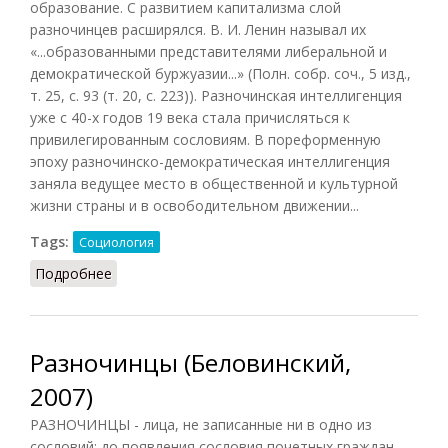
образование. С развитием капитализма слой
разночинцев расширялся. В. И. Ленин называл их
«...образованными представителями либеральной и
демократической буржуазии...» (Полн. собр. соч., 5 изд.,
т. 25, с. 93 (т. 20, с. 223)). Разночинская интеллигенция
уже с 40-х годов 19 века стала причисляться к
привилегированным сословиям. В пореформенную
эпоху разночинско-демократическая интеллигенция
заняла ведущее место в общественной и культурной
жизни страны и в освободительном движении...
Tags:
Социология
Подробнее
о Разночинцы (СИЭ, 1968)
Разночинцы (Беловинский,
2007)
РАЗНОЧИНЦЫ - лица, не записанные ни в одно из
сословий; до появления сословия почетных граждан —