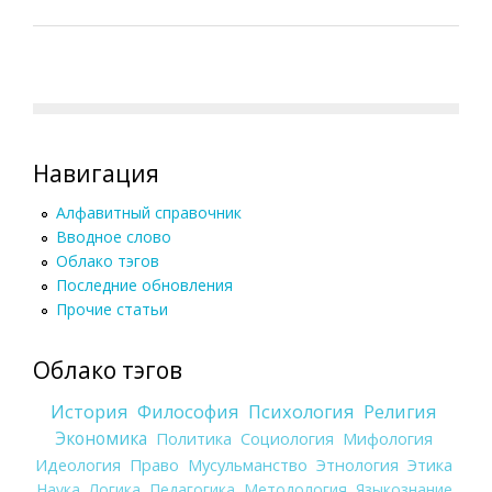
Навигация
Алфавитный справочник
Вводное слово
Облако тэгов
Последние обновления
Прочие статьи
Облако тэгов
История
Философия
Психология
Религия
Экономика
Политика
Социология
Мифология
Идеология
Право
Мусульманство
Этнология
Этика
Наука
Логика
Педагогика
Методология
Языкознание