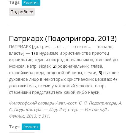
Tags:
Религия
Подробнее
о Патриарх (ССИС, 2001)
Патриарх (Подопригора, 2013)
ПАТРИАРХ [др.-греч. …, от … — отец и … — начало,
власть] —
1)
в иудаизме и христианстве праотец
израильтян, один из их родоначальников, живший до
Моисея, напр. Исаак;
2)
родоначальник; глава,
старейшина рода, родовой общины, семьи;
3)
высшее
духовное лицо в некоторых христианских церквах;
4)
долгожитель, всеми уважаемый человек, напр.
старейший представитель какой-либо науки.
Философский словарь / авт.-сост. С. Я. Подопригора, А.
С. Подопригора. — Изд. 2-е, стер. — Ростов н/Д :
Феникс, 2013, с 311.
Tags:
Религия