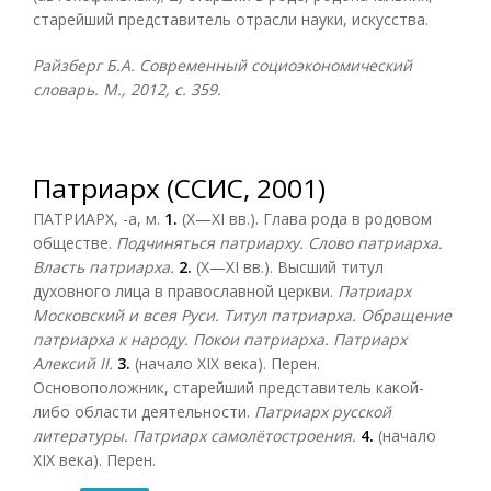
старейший представитель отрасли науки, искусства.
Райзберг Б.А. Современный социоэкономический
словарь. М., 2012, с. 359.
Патриарх (ССИС, 2001)
ПАТРИАРХ, -а, м.
1.
(X—XI вв.). Глава рода в родовом
обществе.
Подчиняться патриарху. Слово патриарха.
Власть патриарха.
2.
(X—XI вв.). Высший титул
духовного лица в православной церкви.
Патриарх
Московский и всея Руси. Титул патриарха. Обращение
патриарха к народу. Покои патриарха. Патриарх
Алексий II.
3.
(начало XIX века). Перен.
Основоположник, старейший представитель какой-
либо области деятельности.
Патриарх русской
литературы. Патриарх самолётостроения.
4.
(начало
XIX века). Перен.