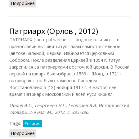
Подробнее
о Патриарх (Подопригора, 2013)
Патриарх (Орлов , 2012)
ПАТРИАРХ (греч. patriarches — родоначальник) — в
православии высший титул главы самостоятельной
(автокефальной) церкви. Избирается церковным
Собором. После разделения церквей в 1054 г. титул
закрепился за патриархами восточной церкви. В России
первый патриарх был избран в 1589 г. (Иов), в 1721 г.
патриаршество было заменено Синодом.
Восстановлено 5 (18) ноября 1917 г. В настоящее
время Патриарх Московский и всея Руси Кирилл.
Орлов А.С., Георгиева Н.Г., Георгиев В.А. Исторический
словарь. 2-е изд. М., 2012, с. 385-386.
Tags:
Религия
Подробнее
о Патриарх (Орлов , 2012)