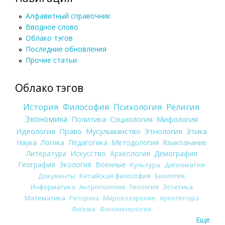
Алфавитный справочник
Вводное слово
Облако тэгов
Последние обновления
Прочие статьи
Облако тэгов
История
Философия
Психология
Религия
Экономика
Политика
Социология
Мифология
Идеология
Право
Мусульманство
Этнология
Этика
Наука
Логика
Педагогика
Методология
Языкознание
Литература
Искусство
Археология
Демография
География
Экология
Военные
Культура
Дипломатия
Документы
Китайская философия
Биология
Информатика
Антропология
Теология
Эстетика
Математика
Риторика
Мировоззрение
Архитектура
Физика
Феноменология
Еще