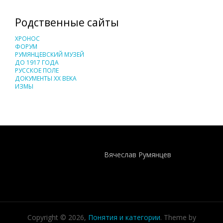
Родственные сайты
ХРОНОС
ФОРУМ
РУМЯНЦЕВСКИЙ МУЗЕЙ
ДО 1917 ГОДА
РУССКОЕ ПОЛЕ
ДОКУМЕНТЫ XX ВЕКА
ИЗМЫ
Понятия И Категории - Исторический Проект ХРОНОС
WEB-редактор
Вячеслав Румянцев
Copyright © 2026,
Понятия и категории
. Theme by