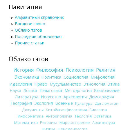
Навигация
Алфавитный справочник
Вводное слово
Облако тэгов
Последние обновления
Прочие статьи
Облако тэгов
История
Философия
Психология
Религия
Экономика
Политика
Социология
Мифология
Идеология
Право
Мусульманство
Этнология
Этика
Наука
Логика
Педагогика
Методология
Языкознание
Литература
Искусство
Археология
Демография
География
Экология
Военные
Культура
Дипломатия
Документы
Китайская философия
Биология
Информатика
Антропология
Теология
Эстетика
Математика
Риторика
Мировоззрение
Архитектура
Физика
Феноменология