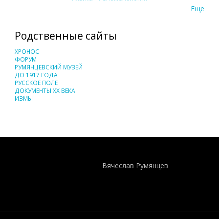
Еще
Родственные сайты
ХРОНОС
ФОРУМ
РУМЯНЦЕВСКИЙ МУЗЕЙ
ДО 1917 ГОДА
РУССКОЕ ПОЛЕ
ДОКУМЕНТЫ XX ВЕКА
ИЗМЫ
Понятия И Категории - Исторический Проект ХРОНОС
WEB-редактор
Вячеслав Румянцев