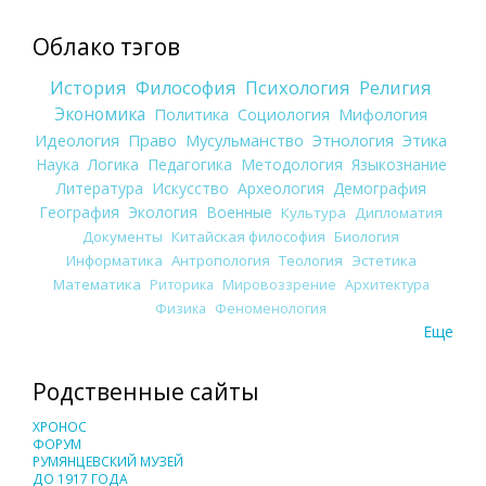
Облако тэгов
История
Философия
Психология
Религия
Экономика
Политика
Социология
Мифология
Идеология
Право
Мусульманство
Этнология
Этика
Наука
Логика
Педагогика
Методология
Языкознание
Литература
Искусство
Археология
Демография
География
Экология
Военные
Культура
Дипломатия
Документы
Китайская философия
Биология
Информатика
Антропология
Теология
Эстетика
Математика
Риторика
Мировоззрение
Архитектура
Физика
Феноменология
Еще
Родственные сайты
ХРОНОС
ФОРУМ
РУМЯНЦЕВСКИЙ МУЗЕЙ
ДО 1917 ГОДА