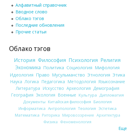
Алфавитный справочник
Вводное слово
Облако тэгов
Последние обновления
Прочие статьи
Облако тэгов
История
Философия
Психология
Религия
Экономика
Политика
Социология
Мифология
Идеология
Право
Мусульманство
Этнология
Этика
Наука
Логика
Педагогика
Методология
Языкознание
Литература
Искусство
Археология
Демография
География
Экология
Военные
Культура
Дипломатия
Документы
Китайская философия
Биология
Информатика
Антропология
Теология
Эстетика
Математика
Риторика
Мировоззрение
Архитектура
Физика
Феноменология
Еще