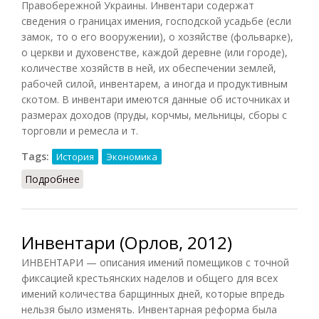
Правобережной Украины. Инвентари содержат
сведения о границах имения, господской усадьбе (если
замок, то о его вооружении), о хозяйстве (фольварке),
о церкви и духовенстве, каждой деревне (или городе),
количестве хозяйств в ней, их обеспечении землей,
рабочей силой, инвентарем, а иногда и продуктивным
скотом. В инвентари имеются данные об источниках и
размерах доходов (пруды, корчмы, мельницы, сборы с
торговли и ремесла и т.
Tags:
История
Экономика
Подробнее
о Инвентари (СИЭ, 1964)
Инвентари (Орлов, 2012)
ИНВЕНТАРИ — описания имений помещиков с точной
фиксацией крестьянских наделов и общего для всех
имений количества барщинных дней, которые впредь
нельзя было изменять. Инвентарная реформа была