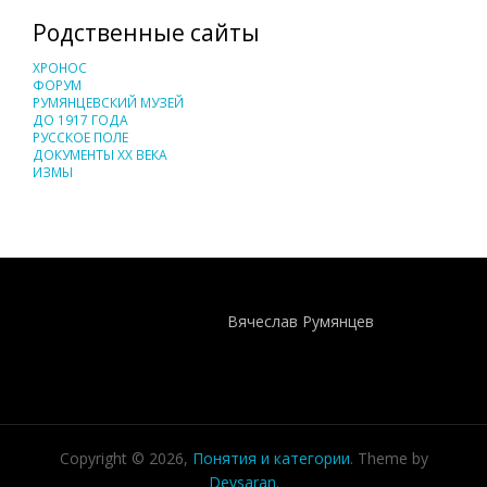
Родственные сайты
ХРОНОС
ФОРУМ
РУМЯНЦЕВСКИЙ МУЗЕЙ
ДО 1917 ГОДА
РУССКОЕ ПОЛЕ
ДОКУМЕНТЫ XX ВЕКА
ИЗМЫ
Понятия И Категории - Исторический Проект ХРОНОС
WEB-редактор
Вячеслав Румянцев
Copyright © 2026,
Понятия и категории
. Theme by
Devsaran
.