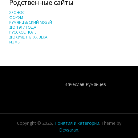
Родственные сайты
ХРОНОС
ФОРУМ
РУМЯНЦЕВСКИЙ МУЗЕЙ
ДО 1917 ГОДА
РУССКОЕ ПОЛЕ
ДОКУМЕНТЫ XX ВЕКА
ИЗМЫ
Понятия И Категории - Исторический Проект ХРОНОС
WEB-редактор
Вячеслав Румянцев
Copyright © 2026,
Понятия и категории
. Theme by
Devsaran
.