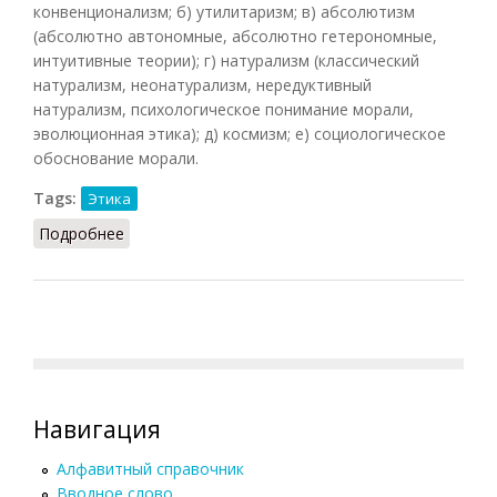
конвенционализм; б) утилитаризм; в) абсолютизм
(абсолютно автономные, абсолютно гетерономные,
интуитивные теории); г) натурализм (классический
натурализм, неонатурализм, нередуктивный
натурализм, психологическое понимание морали,
эволюционная этика); д) космизм; е) социологическое
обоснование морали.
Tags:
Этика
Подробнее
о Обоснование морали
Навигация
Алфавитный справочник
Вводное слово