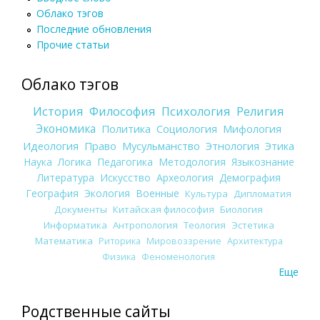
Облако тэгов
Последние обновления
Прочие статьи
Облако тэгов
История
Философия
Психология
Религия
Экономика
Политика
Социология
Мифология
Идеология
Право
Мусульманство
Этнология
Этика
Наука
Логика
Педагогика
Методология
Языкознание
Литература
Искусство
Археология
Демография
География
Экология
Военные
Культура
Дипломатия
Документы
Китайская философия
Биология
Информатика
Антропология
Теология
Эстетика
Математика
Риторика
Мировоззрение
Архитектура
Физика
Феноменология
Еще
Родственные сайты