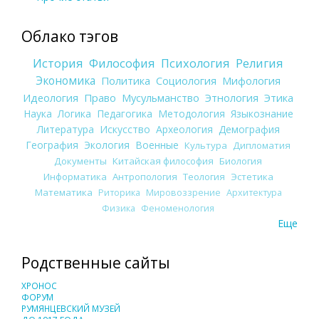
Облако тэгов
История
Философия
Психология
Религия
Экономика
Политика
Социология
Мифология
Идеология
Право
Мусульманство
Этнология
Этика
Наука
Логика
Педагогика
Методология
Языкознание
Литература
Искусство
Археология
Демография
География
Экология
Военные
Культура
Дипломатия
Документы
Китайская философия
Биология
Информатика
Антропология
Теология
Эстетика
Математика
Риторика
Мировоззрение
Архитектура
Физика
Феноменология
Еще
Родственные сайты
ХРОНОС
ФОРУМ
РУМЯНЦЕВСКИЙ МУЗЕЙ