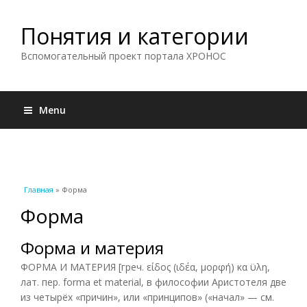
Понятия и категории
Вспомогательный проект портала ХРОНОС
Menu
Вы здесь
Главная
» Форма
Форма
Форма и материя
ФОРМА И МАТЕРИЯ [греч. είδος (ιδέα, μορφή) κα ϋλη,
лат. пер. forma et material, в философии Аристотеля две
из четырёх «причин», или «принципов» («начал» — см.