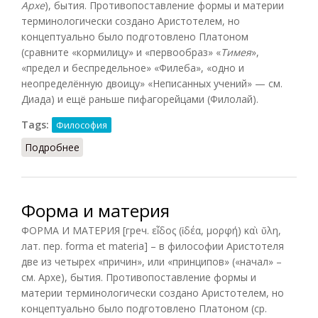
Архе
), бытия. Противопоставление формы и материи
терминологически создано Аристотелем, но
концептуально было подготовлено Платоном
(сравните «кормилицу» и «первообраз» «
Тимея
»,
«предел и беспредельное» «Филеба», «одно и
неопределённую двоицу» «Неписанных учений» — см.
Диада) и ещё раньше пифагорейцами (Филолай).
Tags:
Философия
Подробнее
о Форма и материя
Форма и материя
ФОРМА И МАТЕРИЯ [греч. εἶδος (ἰδέα, μορφή) καὶ ὕλη,
лат. пер. forma et materia] – в философии Аристотеля
две из четырех «причин», или «принципов» («начал» –
см. Архе), бытия. Противопоставление формы и
материи терминологически создано Аристотелем, но
концептуально было подготовлено Платоном (ср.