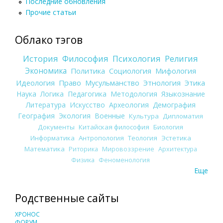
Последние обновления
Прочие статьи
Облако тэгов
История
Философия
Психология
Религия
Экономика
Политика
Социология
Мифология
Идеология
Право
Мусульманство
Этнология
Этика
Наука
Логика
Педагогика
Методология
Языкознание
Литература
Искусство
Археология
Демография
География
Экология
Военные
Культура
Дипломатия
Документы
Китайская философия
Биология
Информатика
Антропология
Теология
Эстетика
Математика
Риторика
Мировоззрение
Архитектура
Физика
Феноменология
Еще
Родственные сайты
ХРОНОС
ФОРУМ