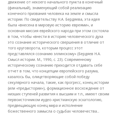
движение от некоего начального пункта в конечный
(финальный), знаменующий собой реализацию
конечного призвания человека на земле и смысла
истории. По свидетельству Н.А. Бердяева, эта идея
была «внесена в мировую историю евреями», и
основная миссия еврейского народа при этом состояла
в том, чтобы «внести в историю человеческого духа
это сознание исторического свершения в отличие от
того круговорота, которым процесс этот
представлялся сознанию эллинскому» (Бердяев Н.А.
Смысл истории. М., 1990, с. 23). Современному
историческому сознанию приходится отдавать себе
отчет в том, что концепции европейского разума,
казалось бы, олицетворяющие собой победу
секулярного начала, такие, как прогресс, конец истории
(или «предыстории»), формационное восхождение от
низших ступеней развития к высшим и т.п., имеют своим
первоисточником иудео-христианскую эсхатологию,
предвещающую конец мира и исполнение
божественного замысла о судьбах человечества...