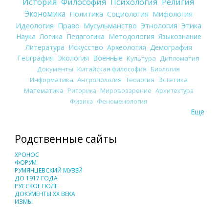
История
Философия
Психология
Религия
Экономика
Политика
Социология
Мифология
Идеология
Право
Мусульманство
Этнология
Этика
Наука
Логика
Педагогика
Методология
Языкознание
Литература
Искусство
Археология
Демография
География
Экология
Военные
Культура
Дипломатия
Документы
Китайская философия
Биология
Информатика
Антропология
Теология
Эстетика
Математика
Риторика
Мировоззрение
Архитектура
Физика
Феноменология
Еще
Родственные сайты
ХРОНОС
ФОРУМ
РУМЯНЦЕВСКИЙ МУЗЕЙ
ДО 1917 ГОДА
РУССКОЕ ПОЛЕ
ДОКУМЕНТЫ XX ВЕКА
ИЗМЫ