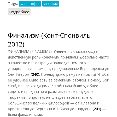
Tags:
Философия
История
Подробнее
о Финализм исторический
Финализм (Конт-Спонвиль,
2012)
ФИНАЛИЗМ (FINALISME). Учение, приписывающее
действенную роль конечным причинам. Довольно часто
в качестве иллюстрации приводят немного
утрированные примеры, предложенные Бернарденом де
Сен-Пьером
(240)
. Почему дыню режут на ломти? Чтобы
ее удобнее было есть за семейным столом. Почему Бог
снабдил нас ягодицами? Чтобы нам было удобнее
сидеть и предаваться размышлениям о чудесах
творения... Впрочем, не следует забывать, что
большинство великих философов — от Платона и
Аристотеля до Бергсона и Тейяра де Шардена
(241)
—
были финалистами.