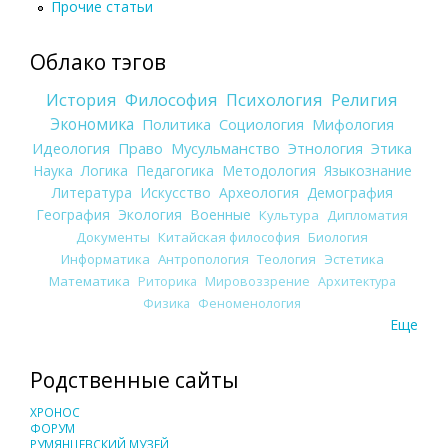
Прочие статьи
Облако тэгов
История
Философия
Психология
Религия
Экономика
Политика
Социология
Мифология
Идеология
Право
Мусульманство
Этнология
Этика
Наука
Логика
Педагогика
Методология
Языкознание
Литература
Искусство
Археология
Демография
География
Экология
Военные
Культура
Дипломатия
Документы
Китайская философия
Биология
Информатика
Антропология
Теология
Эстетика
Математика
Риторика
Мировоззрение
Архитектура
Физика
Феноменология
Еще
Родственные сайты
ХРОНОС
ФОРУМ
РУМЯНЦЕВСКИЙ МУЗЕЙ