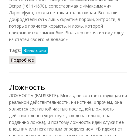
Эспри (1611-1678), сопоставимая с «Максимами»
Ларошфуко, хотя и не такая талантливая. Все наши
добродетели суть лишь скрытые пороки, хитрости, в
которые прячется корысть, и ложь, которой
прикрывается самолюбие. Вольтер посвятил ему одну
из статей своего «Словаря».
Tags:
Философия
Подробнее
о Ложность человеческих добродетелей
Ложность
ЛОЖНОСТЬ (FAUSSETE). Мысль, не соответствующая ни
реальной действительности, ни истине. Впрочем, она
является составной частью последней (ложность
действительно существует, следовательно, она
подлинно ложна), и поэтому ложность идеи служит ее
внешним или негативным определением. «В идеях нет
ничего позитивного, и поэтому все они именуются