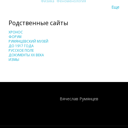
Физика
Феноменология
Еще
Родственные сайты
ХРОНОС
ФОРУМ
РУМЯНЦЕВСКИЙ МУЗЕЙ
ДО 1917 ГОДА
РУССКОЕ ПОЛЕ
ДОКУМЕНТЫ XX ВЕКА
ИЗМЫ
Понятия И Категории - Исторический Проект ХРОНОС
WEB-редактор
Вячеслав Румянцев