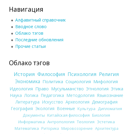
Навигация
Алфавитный справочник
Вводное слово
Облако тэгов
Последние обновления
Прочие статьи
Облако тэгов
История
Философия
Психология
Религия
Экономика
Политика
Социология
Мифология
Идеология
Право
Мусульманство
Этнология
Этика
Наука
Логика
Педагогика
Методология
Языкознание
Литература
Искусство
Археология
Демография
География
Экология
Военные
Культура
Дипломатия
Документы
Китайская философия
Биология
Информатика
Антропология
Теология
Эстетика
Математика
Риторика
Мировоззрение
Архитектура