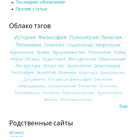
Последние обновления
Прочие статьи
Облако тэгов
История
Философия
Психология
Религия
Экономика
Политика
Социология
Мифология
Идеология
Право
Мусульманство
Этнология
Этика
Наука
Логика
Педагогика
Методология
Языкознание
Литература
Искусство
Археология
Демография
География
Экология
Военные
Культура
Дипломатия
Документы
Китайская философия
Биология
Информатика
Антропология
Теология
Эстетика
Математика
Риторика
Мировоззрение
Архитектура
Физика
Феноменология
Еще
Родственные сайты
ХРОНОС