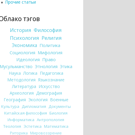
Прочие статьи
Облако тэгов
История
Философия
Психология
Религия
Экономика
Политика
Социология
Мифология
Идеология
Право
Мусульманство
Этнология
Этика
Наука
Логика
Педагогика
Методология
Языкознание
Литература
Искусство
Археология
Демография
География
Экология
Военные
Культура
Дипломатия
Документы
Китайская философия
Биология
Информатика
Антропология
Теология
Эстетика
Математика
Риторика
Мировоззрение