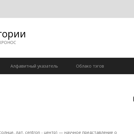
гории
 ХРОНОС
Алфавитный указатель
Облако тэгов
солнце, лат. centron - центр) — научное представление о