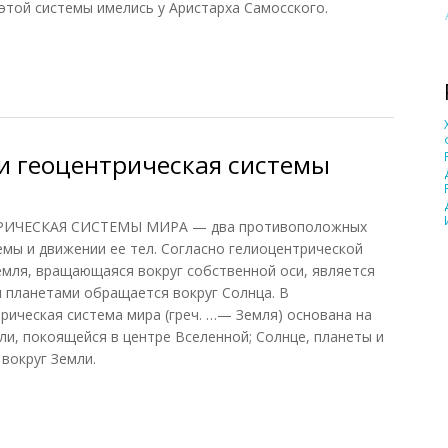
этой системы имелись у Аристарха Самосского.
 геоцентрическая системы мира
и геоцентрическая системы
ИЧЕСКАЯ СИСТЕМЫ МИРА — два противоположных
емы и движении ее тел. Согласно гелиоцентрической
Земля, вращающаяся вокруг собственной оси, является
и планетами обращается вокруг Солнца. В
ическая система мира (греч. …— Земля) основана на
и, покоящейся в центре Вселенной; Солнце, планеты и
вокруг Земли.
 геоцентрическая системы мира