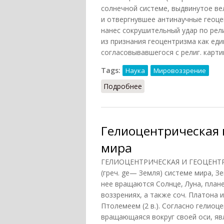
солнечной системе, выдвинутое ве
и отвергнувшее антинаучные геоце
нанес сокрушительный удар по рел
из признания геоцентризма как ед
согласовывавшегося с религ. карти
Tags:
Наука
Мировоззрение
Подробнее
о Гелиоцентризм
Гелиоцентрическая 
мира
ГЕЛИОЦЕНТРИЧЕСКАЯ И ГЕОЦЕНТРИ
(греч. ge— Земля) системе мира, З
нее вращаются Солнце, Луна, плане
воззрениях, а также соч. Платона
Птолемеем (2 в.). Согласно гелиоце
вращающаяся вокруг своей оси, яв