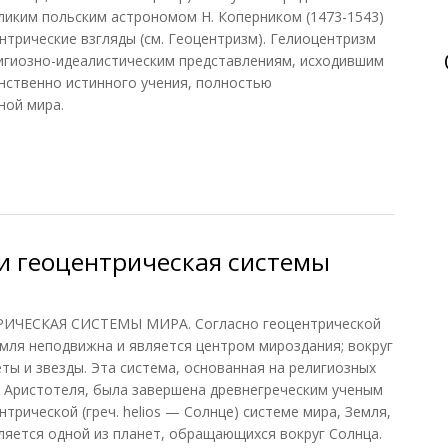
ликим польским астрономом Н. Коперником (1473-1543)
нтрические взгляды (см. Геоцентризм). Гелиоцентризм
игиозно-идеалистическим представлениям, исходившим
инственно истинного учения, полностью
ной мира.
и геоцентрическая системы
ЧЕСКАЯ СИСТЕМЫ МИРА. Согласно геоцентрической
емля неподвижна и является центром мироздания; вокруг
ты и звезды. Эта система, основанная на религиозных
 и Аристотеля, была завершена древнегреческим ученым
нтрической (греч. helios — Солнце) системе мира, Земля,
ляется одной из планет, обращающихся вокруг Солнца.