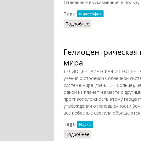
Отдельные высказывания в пользу 
Tags:
Философия
Подробнее
о Гелиоцентрическая и
Гелиоцентрическая 
мира
ГЕЛИОЦЕНТРИЧЕСКАЯ И ГЕОЦЕНТР
учения о строении Солнечной сист
системе мира (греч. …— Солнце), 
одной из планет и вместе с другим
противоположность этому геоцентр
утверждении о неподвижности Земл
все небесные светила обращаются 
Tags:
Наука
Подробнее
о Гелиоцентрическая и