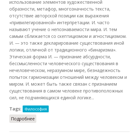
использование элементов художественной
образности, метафор, многозначность текста,
отсутствие авторской позиции как выражения
«привилегированной» интерпретации. И. часто
называют учение о непознаваемости мира. И. тем
самым сближается со скептицизмом и агностицизмом.
И. — это также декларирование существования иной
логики, отличной от традиционного «бинаризма».
Этическая форма И. — признание абсурдности,
бессмысленности человеческого существования в
нечеловеческом, неразумном мире, безнадежность
попыток гармонизации отношений между человеком и
миром. И. может быть также связан с признанием
существования в самом человеке противоположных
сил, не подчиняющихся единой логике...
Tags:
Философия
Подробнее
о Иррационализм (Кириленко, Шевцов)