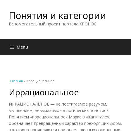
Понятия и категории
Вспомогательный проект портала ХРОНОС
Menu
Вы здесь
Главная
» Иррациональное
Иррациональное
ИРРАЦИОНАЛЬНОЕ — не постигаемое разумом,
мышлением, невыразимое в логических понятиях.
Понятием «иррациональное» Маркс в «Капитале»
обозначает превращенный характер преходящих форм,
в которых проявляются при определенных социальных