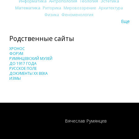
Информатика
Антропология
Теология
Эстетика
Математика
Риторика
Мировоззрение
Архитектура
Физика
Феноменология
Еще
Родственные сайты
ХРОНОС
ФОРУМ
РУМЯНЦЕВСКИЙ МУЗЕЙ
ДО 1917 ГОДА
РУССКОЕ ПОЛЕ
ДОКУМЕНТЫ XX ВЕКА
ИЗМЫ
Понятия И Категории - Исторический Проект ХРОНОС
WEB-редактор
Вячеслав Румянцев