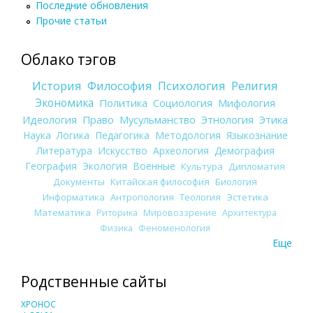
Последние обновления
Прочие статьи
Облако тэгов
История
Философия
Психология
Религия
Экономика
Политика
Социология
Мифология
Идеология
Право
Мусульманство
Этнология
Этика
Наука
Логика
Педагогика
Методология
Языкознание
Литература
Искусство
Археология
Демография
География
Экология
Военные
Культура
Дипломатия
Документы
Китайская философия
Биология
Информатика
Антропология
Теология
Эстетика
Математика
Риторика
Мировоззрение
Архитектура
Физика
Феноменология
Еще
Родственные сайты
ХРОНОС