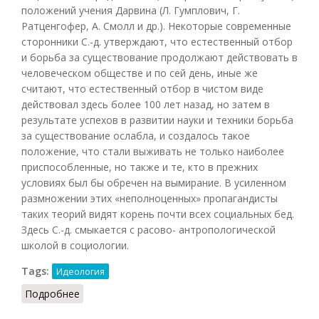
положений учения Дарвина (Л. Гумплович, Г.
Ратценгофер, А. Смолл и др.). Некоторые современные
сторонники С.-д. утверждают, что естественный отбор
и борьба за существование продолжают действовать в
человеческом обществе и по сей день, иные же
считают, что естественный отбор в чистом виде
действовал здесь более 100 лет назад, но затем в
результате успехов в развитии науки и техники борьба
за существование ослабла, и создалось такое
положение, что стали выживать не только наиболее
приспособленные, но также и те, кто в прежних
условиях был бы обречен на вымирание. В усиленном
размножении этих «неполноценных» пропагандисты
таких теорий видят корень почти всех социальных бед.
Здесь С.-д. смыкается с расово- антропологической
школой в социологии.
Tags:
Идеология
Подробнее
о Социал-дарвинизм (Фролов, 1991)