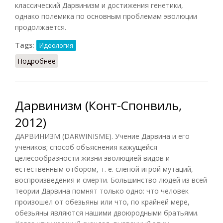
классический Дарвинизм и достижения генетики,
однако полемика по основным проблемам эволюции
продолжается.
Tags:
Идеология
Подробнее
о Дарвинизм (Подопригора, 2013)
Дарвинизм (Конт-Спонвиль,
2012)
ДАРВИНИЗМ (DARWINISME). Учение Дарвина и его
учеников; способ объяснения кажущейся
целесообразности жизни эволюцией видов и
естественным отбором, т. е. слепой игрой мутаций,
воспроизведения и смерти. Большинство людей из всей
теории Дарвина помнят только одно: что человек
произошел от обезьяны или что, по крайней мере,
обезьяны являются нашими двоюродными братьями.