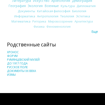
Литература
Искусство
Археология
Демография
География
Экология
Военные
Культура
Дипломатия
Документы
Китайская философия
Биология
Информатика
Антропология
Теология
Эстетика
Математика
Риторика
Мировоззрение
Архитектура
Физика
Феноменология
Еще
Родственные сайты
ХРОНОС
ФОРУМ
РУМЯНЦЕВСКИЙ МУЗЕЙ
ДО 1917 ГОДА
РУССКОЕ ПОЛЕ
ДОКУМЕНТЫ XX ВЕКА
ИЗМЫ
Понятия И Категории - Исторический Проект ХРОНОС