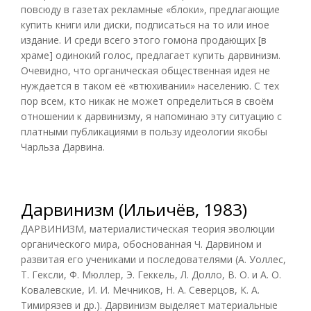
повсюду в газетах рекламные «блоки», предлагающие
купить книги или диски, подписаться на то или иное
издание. И среди всего этого гомона продающих [в
храме] одинокий голос, предлагает купить дарвинизм.
Очевидно, что органическая общественная идея не
нуждается в таком её «втюхивании» населению. С тех
пор всем, кто никак не может определиться в своём
отношении к дарвинизму, я напоминаю эту ситуацию с
платными публикациями в пользу идеологии якобы
Чарльза Дарвина.
Дарвинизм (Ильичёв, 1983)
ДАРВИНИЗМ, материалистическая теория эволюции
органического мира, обоснованная Ч. Дарвином и
развитая его учениками и последователями (А. Уоллес,
Т. Гексли, Ф. Мюллер, Э. Геккель, Л. Долло, В. О. и А. О.
Ковалевские, И. И. Мечников, Н. А. Северцов, К. А.
Тимирязев и др.). Дарвинизм выделяет материальные