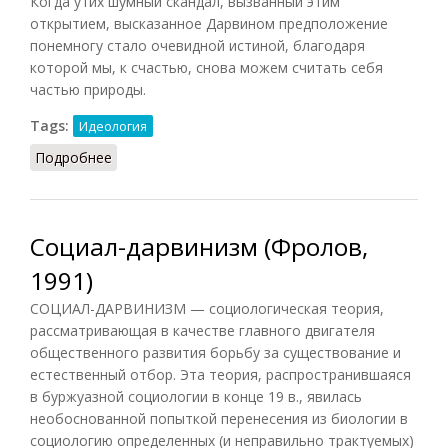
Когда утих шумный скандал, вызванный этим
открытием, высказанное Дарвином предположение
понемногу стало очевидной истиной, благодаря
которой мы, к счастью, снова можем считать себя
частью природы.
Tags:
Идеология
Подробнее
о Дарвинизм (Конт-Спонвиль, 2012)
Социал-дарвинизм (Фролов,
1991)
СОЦИАЛ-ДАРВИНИЗМ — социологическая теория,
рассматривающая в качестве главного двигателя
общественного развития борьбу за существование и
естественный отбор. Эта теория, распространившаяся
в буржуазной социологии в конце 19 в., явилась
необоснованной попыткой перенесения из биологии в
социологию определенных (и неправильно трактуемых)