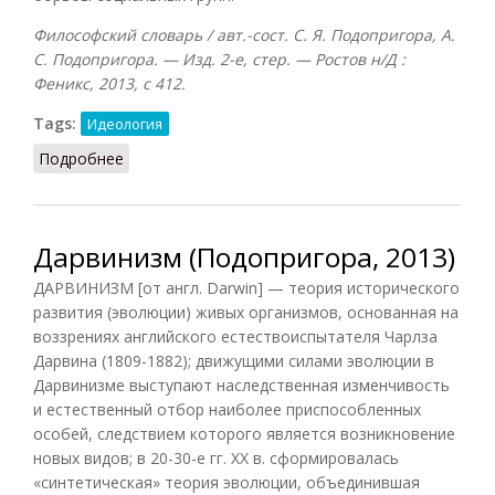
Философский словарь / авт.-сост. С. Я. Подопригора, А.
С. Подопригора. — Изд. 2-е, стер. — Ростов н/Д :
Феникс, 2013, с 412.
Tags:
Идеология
Подробнее
о Социальный дарвинизм (Подопригора, 2013)
Дарвинизм (Подопригора, 2013)
ДАРВИНИЗМ [от англ. Darwin] — теория исторического
развития (эволюции) живых организмов, основанная на
воззрениях английского естествоиспытателя Чарлза
Дарвина (1809-1882); движущими силами эволюции в
Дарвинизме выступают наследственная изменчивость
и естественный отбор наиболее приспособленных
особей, следствием которого является возникновение
новых видов; в 20-30-е гг. XX в. сформировалась
«синтетическая» теория эволюции, объединившая