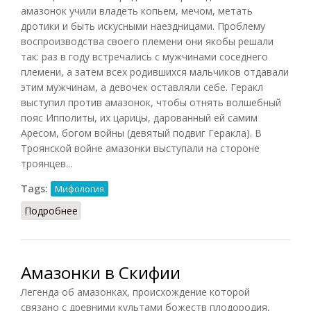
амазонок учили владеть копьем, мечом, метать
дротики и быть искусными наездницами. Проблему
воспроизводства своего племени они якобы решали
так: раз в году встречались с мужчинами соседнего
племени, а затем всех родившихся мальчиков отдавали
этим мужчинам, а девочек оставляли себе. Геракл
выступил против амазонок, чтобы отнять волшебный
пояс Ипполиты, их царицы, дарованный ей самим
Аресом, богом войны (девятый подвиг Геракла). В
Троянской войне амазонки выступали на стороне
троянцев...
Tags:
Мифология
Подробнее
о Амазонки
Амазонки в Скифии
Легенда об амазонках, происхождение которой
связано с древними культами божеств плодородия,