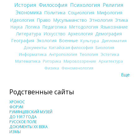
История
Философия
Психология
Религия
Экономика
Политика
Социология
Мифология
Идеология
Право
Мусульманство
Этнология
Этика
Наука
Логика
Педагогика
Методология
Языкознание
Литература
Искусство
Археология
Демография
География
Экология
Военные
Культура
Дипломатия
Документы
Китайская философия
Биология
Информатика
Антропология
Теология
Эстетика
Математика
Риторика
Мировоззрение
Архитектура
Физика
Феноменология
Еще
Родственные сайты
ХРОНОС
ФОРУМ
РУМЯНЦЕВСКИЙ МУЗЕЙ
ДО 1917 ГОДА
РУССКОЕ ПОЛЕ
ДОКУМЕНТЫ XX ВЕКА
ИЗМЫ