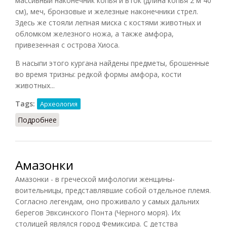
массивный наконечник копья и вток (длина копья 2 м 40
см), меч, бронзовые и железные наконечники стрел.
Здесь же стояли лепная миска с костями животных и
обломком железного ножа, а также амфора,
привезенная с острова Хиоса.
В насыпи этого кургана найдены предметы, брошенные
во время тризны: редкой формы амфора, кости
животных...
Tags:
Археология
Подробнее
о Амазонка?
Амазонки
Амазонки - в греческой мифологии женщины-
воительницы, представлявшие собой отдельное племя.
Согласно легендам, оно проживало у самых дальних
берегов Эвксинского Понта (
Черного моря
). Их
столицей являлся город Фемиксира. С детства