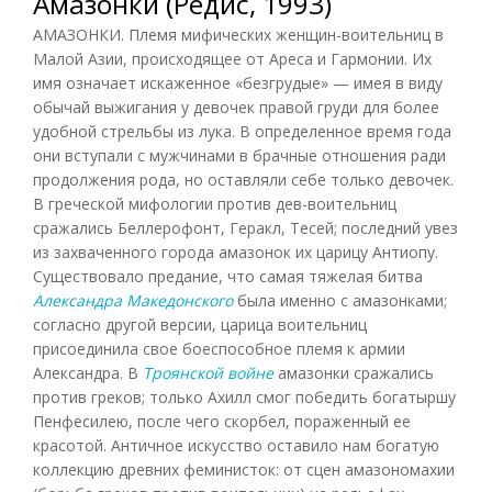
Амазонки (Редис, 1993)
АМАЗОНКИ. Племя мифических женщин-воительниц в
Малой Азии, происходящее от Ареса и Гармонии. Их
имя означает искаженное «безгрудые» — имея в виду
обычай выжигания у девочек правой груди для более
удобной стрельбы из лука. В определенное время года
они вступали с мужчинами в брачные отношения ради
продолжения рода, но оставляли себе только девочек.
В греческой мифологии против дев-воительниц
сражались Беллерофонт, Геракл, Тесей; последний увез
из захваченного города амазонок их царицу Антиопу.
Существовало предание, что самая тяжелая битва
Александра Македонского
была именно с амазонками;
согласно другой версии, царица воительниц
присоединила свое боеспособное племя к армии
Александра. В
Троянской войне
амазонки сражались
против греков; только Ахилл смог победить богатыршу
Пенфесилею, после чего скорбел, пораженный ее
красотой. Античное искусство оставило нам богатую
коллекцию древних феминисток: от сцен амазономахии