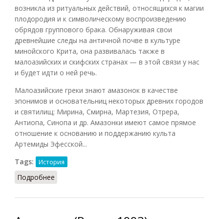
возникла из ритуальных действий, относящихся к магии
плодородия и к символическому воспроизведению
обрядов группового брака. Обнаруживая свои
древнейшие следы на античной почве в культуре
минойского Крита, она развивалась также в
малоазийских и скифских странах — в этой связи у нас
и будет идти о ней речь.
Малоазийские греки знают амазонок в качестве
эпонимов и основательниц некоторых древних городов
и святилищ: Мирина, Смирна, Мартезия, Отрера,
Антиопа, Синопа и др. Амазонки имеют самое прямое
отношение к основанию и поддержанию культа
Артемиды Эфесской...
Tags:
История
Подробнее
о Амазонки в Скифии