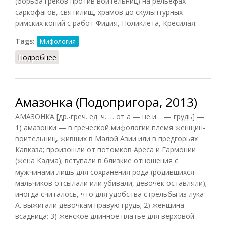
(борьба греков против воительниц) на рельефах
саркофагов, святилищ, храмов до скульптурных
римских копий с работ Фидия, Поликлета, Кресилая.
Tags:
Мифология
Подробнее
о Амазонки (Редис, 1993)
Амазонка (Подопригора, 2013)
АМАЗОНКА [др.-греч. ед. ч. … от а — не и …— грудь] —
1) амазонки — в греческой мифологии племя женщин-
воительниц, живших в Малой Азии или в предгорьях
Кавказа; произошли от потомков Ареса и Гармонии
(жена Кадма); вступали в близкие отношения с
мужчинами лишь для сохранения рода (родившихся
мальчиков отсылали или убивали, девочек оставляли);
иногда считалось, что для удобства стрельбы из лука
А. выжигали девочкам правую грудь; 2) женщина-
всадница; 3) женское длинное платье для верховой