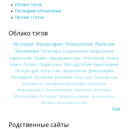
Облако тэгов
Последние обновления
Прочие статьи
Облако тэгов
История
Философия
Психология
Религия
Экономика
Политика
Социология
Мифология
Идеология
Право
Мусульманство
Этнология
Этика
Наука
Логика
Педагогика
Методология
Языкознание
Литература
Искусство
Археология
Демография
География
Экология
Военные
Культура
Дипломатия
Документы
Китайская философия
Биология
Информатика
Антропология
Теология
Эстетика
Математика
Риторика
Мировоззрение
Архитектура
Физика
Феноменология
Еще
Родственные сайты