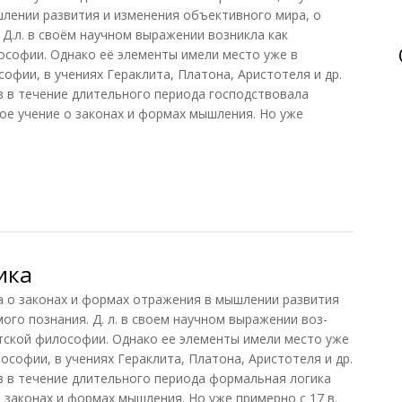
лении развития и изменения объективного мира, о
 Д.л. в своём научном выражении возникла как
ософии. Однако её элементы имели место уже в
офии, в учениях Гераклита, Платона, Аристотеля и др.
в в течение длительного периода господствовала
ое учение о законах и формах мышления. Но уже
ка
ика
о законах и формах отражения в мышлении развития
ого познания. Д. л. в своем научном выражении воз-
стской философии. Однако ее элементы имели место уже
ософии, в учениях Гераклита, Платона, Аристотеля и др.
в в течение длительного периода формальная логика
 законах и формах мышления. Но уже примерно с 17 в.