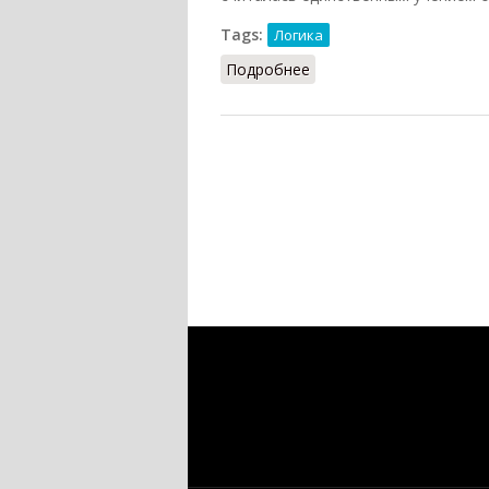
Tags:
Логика
Подробнее
о Диалектическая логи