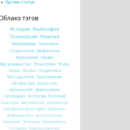
Прочие статьи
Облако тэгов
История
Философия
Психология
Религия
Экономика
Политика
Социология
Мифология
Идеология
Право
Мусульманство
Этнология
Этика
Наука
Логика
Педагогика
Методология
Языкознание
Литература
Искусство
Археология
Демография
География
Экология
Военные
Культура
Дипломатия
Документы
Китайская философия
Биология
Информатика
Антропология
Теология
Эстетика
Математика
Риторика
Мировоззрение