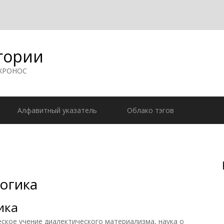
гории
 ХРОНОС
Алфавитный указатель
Облако тэгов
огика
ика
кое учение диалектического материализма, наука о