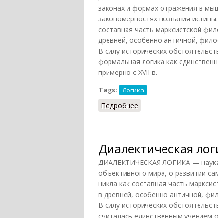
законах и формах отражения в мыш
закономерностях познания истины.
составная часть марксистской фил
древней, особенно античной, филос
В силу исторических обстоятельст
формальная логика как единственн
примерно с XVII в.
Tags:
Логика
Подробнее
о Диалектическая логи
Диалектическая лог
ДИАЛЕКТИЧЕСКАЯ ЛОГИКА — наука 
объективного мира, о развитии сам
никла как составная часть маркси
в древней, особенно античной, фил
В силу исторических обстоятельст
считалась единственным учением о