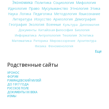
Экономика
Политика
Социология
Мифология
Идеология
Право
Мусульманство
Этнология
Этика
Наука
Логика
Педагогика
Методология
Языкознание
Литература
Искусство
Археология
Демография
География
Экология
Военные
Культура
Дипломатия
Документы
Китайская философия
Биология
Информатика
Антропология
Теология
Эстетика
Математика
Риторика
Мировоззрение
Архитектура
Физика
Феноменология
Еще
Родственные сайты
ХРОНОС
ФОРУМ
РУМЯНЦЕВСКИЙ МУЗЕЙ
ДО 1917 ГОДА
РУССКОЕ ПОЛЕ
ДОКУМЕНТЫ XX ВЕКА
ИЗМЫ