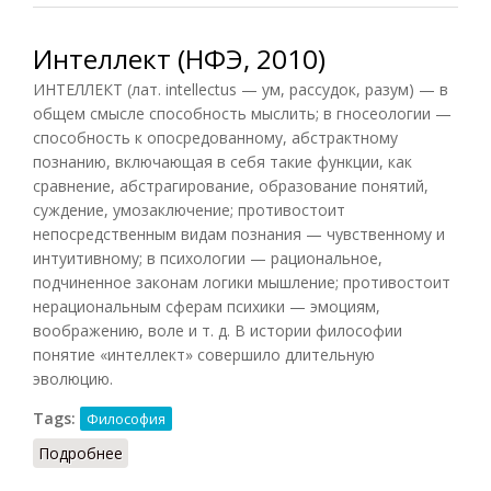
Интеллект (НФЭ, 2010)
ИНТЕЛЛЕКТ (лат. intellectus — ум, рассудок, разум) — в
общем смысле способность мыслить; в гносеологии —
способность к опосредованному, абстрактному
познанию, включающая в себя такие функции, как
сравнение, абстрагирование, образование понятий,
суждение, умозаключение; противостоит
непосредственным видам познания — чувственному и
интуитивному; в психологии — рациональное,
подчиненное законам логики мышление; противостоит
нерациональным сферам психики — эмоциям,
воображению, воле и т. д. В истории философии
понятие «интеллект» совершило длительную
эволюцию.
Tags:
Философия
Подробнее
о Интеллект (НФЭ, 2010)