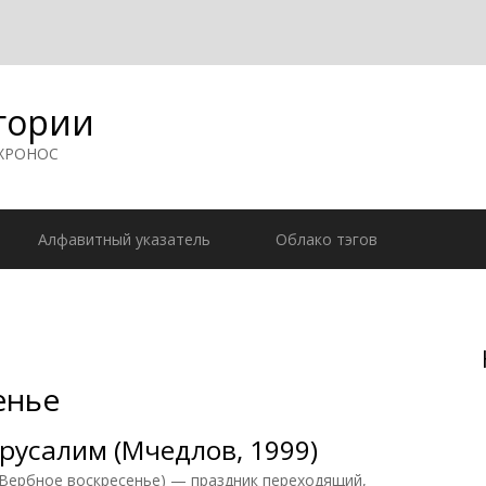
гории
 ХРОНОС
Алфавитный указатель
Облако тэгов
енье
русалим (Мчедлов, 1999)
рбное воскресенье) — праздник переходящий,