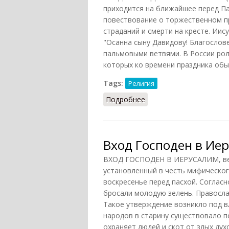
приходится на ближайшее перед Па
повествование о торжественном п
страданий и смерти на кресте. Иис
"Осанна сыну Давидову! Благослове
пальмовыми ветвями. В России ро
которых ко времени праздника обы
Tags:
Религия
Подробнее
о Вход Господень в Ие
Вход Господен в Иер
ВХОД ГОСПОДЕН В ИЕРУСАЛИМ, вер
установленный в честь мифическог
воскресенье перед пасхой. Соглас
бросали молодую зелень. Правосла
Такое утверждение возникло под в
народов в старину существовало п
охраняет людей и скот от злых духо