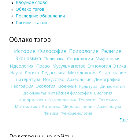
Вводное слово
Облако тэгов
Последние обновления
Прочие статьи
Облако тэгов
История
Философия
Психология
Религия
Экономика
Политика
Социология
Мифология
Идеология
Право
Мусульманство
Этнология
Этика
Наука
Логика
Педагогика
Методология
Языкознание
Литература
Искусство
Археология
Демография
География
Экология
Военные
Культура
Дипломатия
Документы
Китайская философия
Биология
Информатика
Антропология
Теология
Эстетика
Математика
Риторика
Мировоззрение
Архитектура
Физика
Феноменология
Еще
Родственные сайты