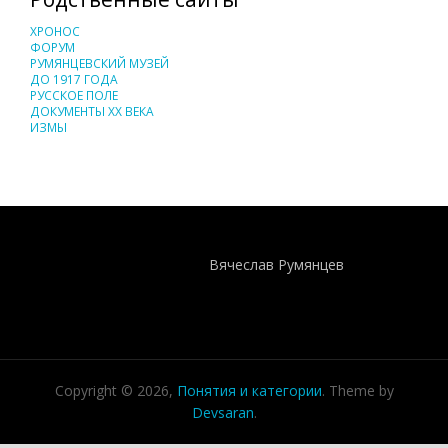
ХРОНОС
ФОРУМ
РУМЯНЦЕВСКИЙ МУЗЕЙ
ДО 1917 ГОДА
РУССКОЕ ПОЛЕ
ДОКУМЕНТЫ XX ВЕКА
ИЗМЫ
Понятия И Категории - Исторический Проект ХРОНОС
WEB-редактор
Вячеслав Румянцев
Copyright © 2026,
Понятия и категории
. Theme by
Devsaran
.