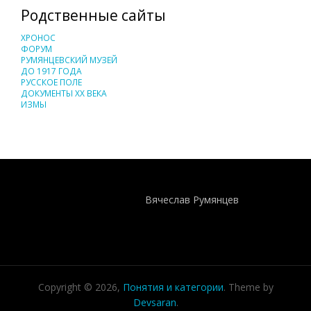
Родственные сайты
ХРОНОС
ФОРУМ
РУМЯНЦЕВСКИЙ МУЗЕЙ
ДО 1917 ГОДА
РУССКОЕ ПОЛЕ
ДОКУМЕНТЫ XX ВЕКА
ИЗМЫ
Понятия И Категории - Исторический Проект ХРОНОС
WEB-редактор
Вячеслав Румянцев
Copyright © 2026,
Понятия и категории
. Theme by
Devsaran
.