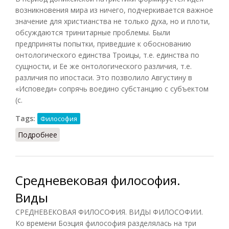
возникновения мира из ничего, подчеркивается важное
значение для христианства не только духа, но и плоти,
обсуждаются тринитарные проблемы. Были
предприняты попытки, приведшие к обоснованию
онтологического единства Троицы, т.е. единства по
сущности, и Ее же онтологического различия, т.е.
различия по ипостаси. Это позволило Августину в
«Исповеди» сопрячь воедино субстанцию с субъектом
(с.
Tags:
Философия
Подробнее
о Средневековая философия. Смыслы
философии
Средневековая философия.
Виды
СРЕДНЕВЕКОВАЯ ФИЛОСОФИЯ. ВИДЫ ФИЛОСОФИИ.
Ко времени Боэция философия разделялась на три