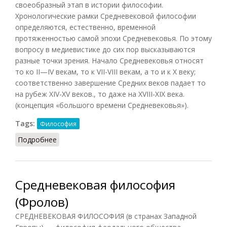
своеобразный этап в истории философии.
Хронологические рамки Средневековой философии
определяются, естественно, временной
протяженностью самой эпохи Средневековья. По этому
вопросу в медиевистике до сих пор высказываются
разные точки зрения. Начало Средневековья относят
то ко II—IV векам, то к VII-VIII векам, а то и к X веку;
соответственно завершение Средних веков падает то
на рубеж XIV-XV веков., то даже на XVIII-XIX века.
(концепция «большого времени Средневековья»).
Tags:
Философия
Подробнее
о Средневековая философия (Подопригора)
Средневековая философия
(Фролов)
СРЕДНЕВЕКОВАЯ ФИЛОСОФИЯ (в странах Западной