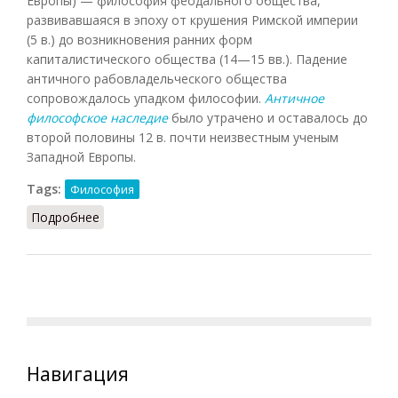
Европы) — философия феодального общества,
развивавшаяся в эпоху от крушения Римской империи
(5 в.) до возникновения ранних форм
капиталистического общества (14—15 вв.). Падение
античного рабовладельческого общества
сопровождалось упадком философии.
Античное
философское наследие
было утрачено и оставалось до
второй половины 12 в. почти неизвестным ученым
Западной Европы.
Tags:
Философия
Подробнее
о Средневековая философия (Фролов)
Навигация