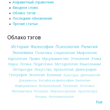
Алфавитный справочник
Вводное слово
Облако тэгов
Последние обновления
Прочие статьи
Облако тэгов
История
Философия
Психология
Религия
Экономика
Политика
Социология
Мифология
Идеология
Право
Мусульманство
Этнология
Этика
Наука
Логика
Педагогика
Методология
Языкознание
Литература
Искусство
Археология
Демография
География
Экология
Военные
Культура
Дипломатия
Документы
Китайская философия
Биология
Информатика
Антропология
Теология
Эстетика
Математика
Риторика
Мировоззрение
Архитектура
Физика
Феноменология
Еще