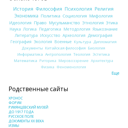
История
Философия
Психология
Религия
Экономика
Политика
Социология
Мифология
Идеология
Право
Мусульманство
Этнология
Этика
Наука
Логика
Педагогика
Методология
Языкознание
Литература
Искусство
Археология
Демография
География
Экология
Военные
Культура
Дипломатия
Документы
Китайская философия
Биология
Информатика
Антропология
Теология
Эстетика
Математика
Риторика
Мировоззрение
Архитектура
Физика
Феноменология
Еще
Родственные сайты
ХРОНОС
ФОРУМ
РУМЯНЦЕВСКИЙ МУЗЕЙ
ДО 1917 ГОДА
РУССКОЕ ПОЛЕ
ДОКУМЕНТЫ XX ВЕКА
ИЗМЫ