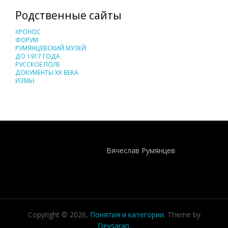
Родственные сайты
ХРОНОС
ФОРУМ
РУМЯНЦЕВСКИЙ МУЗЕЙ
ДО 1917 ГОДА
РУССКОЕ ПОЛЕ
ДОКУМЕНТЫ XX ВЕКА
ИЗМЫ
Понятия И Категории - Исторический Проект ХРОНОС
WEB-редактор
Вячеслав Румянцев
Copyright © 2026,
Понятия и категории
. Theme by
Devsaran
.