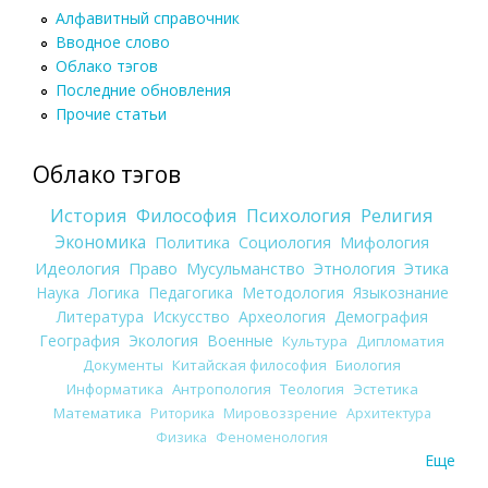
Алфавитный справочник
Вводное слово
Облако тэгов
Последние обновления
Прочие статьи
Облако тэгов
История
Философия
Психология
Религия
Экономика
Политика
Социология
Мифология
Идеология
Право
Мусульманство
Этнология
Этика
Наука
Логика
Педагогика
Методология
Языкознание
Литература
Искусство
Археология
Демография
География
Экология
Военные
Культура
Дипломатия
Документы
Китайская философия
Биология
Информатика
Антропология
Теология
Эстетика
Математика
Риторика
Мировоззрение
Архитектура
Физика
Феноменология
Еще