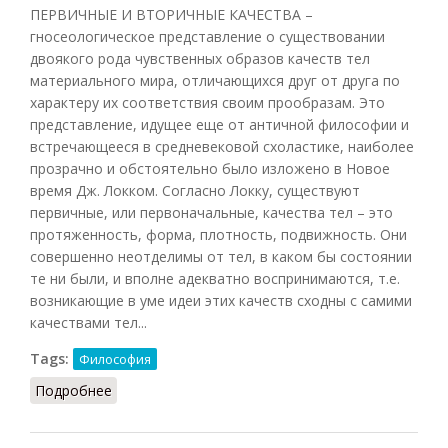
ПЕРВИЧНЫЕ И ВТОРИЧНЫЕ КАЧЕСТВА –
гносеологическое представление о существовании
двоякого рода чувственных образов качеств тел
материального мира, отличающихся друг от друга по
характеру их соответствия своим прообразам. Это
представление, идущее еще от античной философии и
встречающееся в средневековой схоластике, наиболее
прозрачно и обстоятельно было изложено в Новое
время Дж. Локком. Согласно Локку, существуют
первичные, или первоначальные, качества тел – это
протяженность, форма, плотность, подвижность. Они
совершенно неотделимы от тел, в каком бы состоянии
те ни были, и вполне адекватно воспринимаются, т.е.
возникающие в уме идеи этих качеств сходны с самими
качествами тел...
Tags:
Философия
Подробнее
о Первичные и вторичные качества