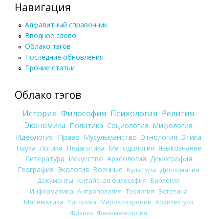
Навигация
Алфавитный справочник
Вводное слово
Облако тэгов
Последние обновления
Прочие статьи
Облако тэгов
История
Философия
Психология
Религия
Экономика
Политика
Социология
Мифология
Идеология
Право
Мусульманство
Этнология
Этика
Наука
Логика
Педагогика
Методология
Языкознание
Литература
Искусство
Археология
Демография
География
Экология
Военные
Культура
Дипломатия
Документы
Китайская философия
Биология
Информатика
Антропология
Теология
Эстетика
Математика
Риторика
Мировоззрение
Архитектура
Физика
Феноменология