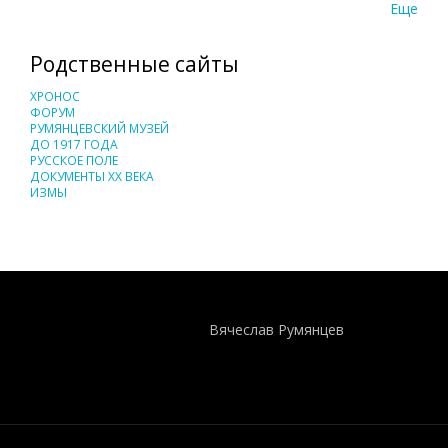
Еще
Родственные сайты
ХРОНОС
ФОРУМ
РУМЯНЦЕВСКИЙ МУЗЕЙ
ДО 1917 ГОДА
РУССКОЕ ПОЛЕ
ДОКУМЕНТЫ XX ВЕКА
ИЗМЫ
Понятия И Категории - Исторический Проект ХРОНОС
WEB-редактор
Вячеслав Румянцев