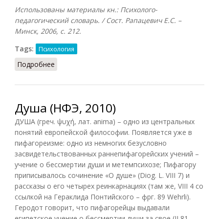
Использованы материалы кн.: Психолого-
педагогический словарь. / Сост. Рапацевич Е.С. –
Минск, 2006, с. 212.
Tags:
Психология
Подробнее
о Душа (Рапацевич, 2006)
Душа (НФЭ, 2010)
ДУША (греч. ψυχή, лат. anima) – одно из центральных
понятий европейской философии. Появляется уже в
пифагореизме: одно из немногих безусловно
засвидетельствованных раннепифагорейских учений –
учение о бессмертии души и метемпсихозе; Пифагору
приписывалось сочинение «О душе» (Diog. L. VIII 7) и
рассказы о его четырех реинкарнациях (там же, VIII 4 со
ссылкой на Гераклида Понтийского – фрг. 89 Wehrli).
Геродот говорит, что пифагорейцы выдавали
египетское учение о бессмертии души за свое (II 81.