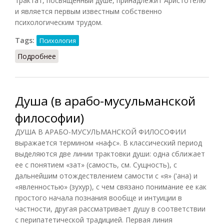
трактат, посвященный душе, принадлежит Аристотелю
и является первым известным собственно
психологическим трудом.
Tags:
Психология
Подробнее
о Душа (Головин, 1998)
Душа (в арабо-мусульманской
философии)
ДУША В АРАБО-МУСУЛЬМАНСКОЙ ФИЛОСОФИИ
выражается термином «нафс». В классический период
выделяются две линии трактовки души: одна сближает
ее с понятием «зат» (самость, см. Сущность), с
дальнейшим отождествлением самости с «я» ('ана) и
«явленностью» (зухур), с чем связано понимание ее как
простого начала познания вообще и интуиции в
частности, другая рассматривает душу в соответствии
с перипатетической традицией. Первая линия