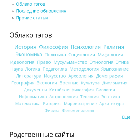
Облако тэгов
Последние обновления
Прочие статьи
Облако тэгов
История
Философия
Психология
Религия
Экономика
Политика
Социология
Мифология
Идеология
Право
Мусульманство
Этнология
Этика
Наука
Логика
Педагогика
Методология
Языкознание
Литература
Искусство
Археология
Демография
География
Экология
Военные
Культура
Дипломатия
Документы
Китайская философия
Биология
Информатика
Антропология
Теология
Эстетика
Математика
Риторика
Мировоззрение
Архитектура
Физика
Феноменология
Еще
Родственные сайты