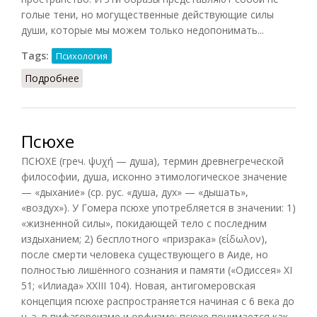
голые тени, но могущественные действующие силы
души, которые мы можем только недопонимать...
Tags:
Психология
Подробнее
о Душа (К. Г. Юнг. Божественный ребенок)
Псюхе
ПСЮХЕ (греч. ψυχή — душа), термин древнегреческой
философии, душа, исконно этимологическое значение
— «дыхание» (ср. рус. «душа, дух» — «дышать»,
«воздух»). У Гомера псюхе употребляется в значении: 1)
«жизненной силы», покидающей тело с последним
издыханием; 2) бесплотного «призрака» (είδωλον),
после смерти человека существующего в Аиде, но
полностью лишённого сознания и памяти («Одиссея» XI
51; «Илиада» XXIII 104). Новая, антигомеровская
концепция псюхе распространяется начиная с 6 века до
н. э. в пифагореизме и орфизме: псюхе понимается как