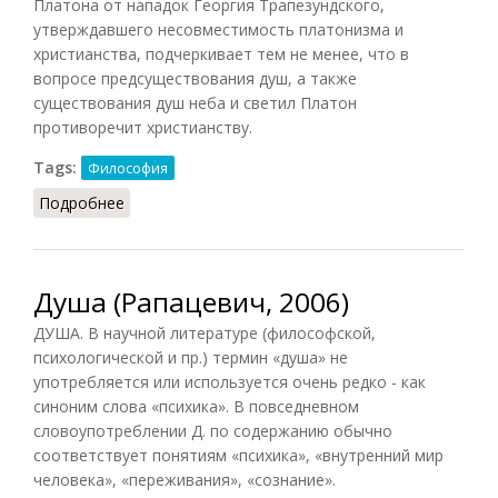
Платона от нападок Георгия Трапезундского,
утверждавшего несовместимость платонизма и
христианства, подчеркивает тем не менее, что в
вопросе предсуществования душ, а также
существования душ неба и светил Платон
противоречит христианству.
Tags:
Философия
Подробнее
о Душа (в философии Нового времени)
Душа (Рапацевич, 2006)
ДУША. В научной литературе (философской,
психологической и пр.) термин «душа» не
употребляется или используется очень редко - как
синоним слова «психика». В повседневном
словоупотреблении Д. по содержанию обычно
соответствует понятиям «психика», «внутренний мир
человека», «переживания», «сознание».