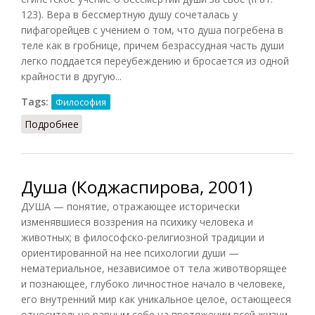
123). Вера в бессмертную душу сочеталась у
пифагорейцев с учением о том, что душа погребена в
теле как в гробнице, причем безрассудная часть души
легко поддается переубеждению и бросается из одной
крайности в другую...
Tags:
Философия
Подробнее
о Душа (НФЭ, 2010)
Душа (Коджаспирова, 2001)
ДУША — понятие, отражающее исторически
изменявшиеся воззрения на психику человека и
животных; в философско-религиозной традиции и
ориентированной на нее психологии души —
нематериальное, независимое от тела животворящее
и познающее, глубоко личностное начало в человеке,
его внутренний мир как уникальное целое, остающееся
относительно равным себе на протяжении всей жизни