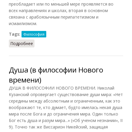
преобладает или по меньшей мере проявляется во
всех направлениях и школах, вторая в основном
связана с арабоязычным перипатетизмом и
исмаилизмом.
Tags:
Философия
Подробнее
о Душа (в арабо-мусульманской философии)
Душа (в философии Нового
времени)
ДУША В ФИЛОСОФИИ НОВОГО ВРЕМЕНИ. Николай
Кузанский опровергает существование души мира: «Нет
середины между абсолютным и ограниченным, как это
воображают те, кто думает, будто имелась некая душа
мира после Бога и до ограничения мира. Один только
Бог есть душа и разум мира...» («Об ученом незнании», II
9). Точно так же Виссарион Никейский, защищая