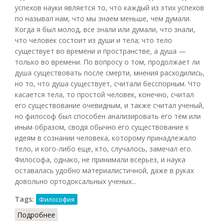
успехов науки является то, что каждый из этих успехов
по называл нам, что мы знаем меньше, чем думали.
Когда я был молод, все знали или думали, что знали,
что человек состоит из души и тела; что тело
существует во времени и пространстве, а душа —
только во времени. По вопросу о том, продолжает ли
душа существовать после смерти, мнения расходились,
но то, что душа существует, считали бесспорным. Что
касается тела, то простой человек, конечно, считал
его существование очевидным, и также считал ученый,
но философ был способен анализировать его тем или
иным образом, сводя обычно его существование к
идеям в сознании человека, которому принадлежало
тело, и кого-либо еще, кто, случалось, замечал его.
Философа, однако, не принимали всерьез, и наука
оставалась удобно материалистичной, даже в руках
довольно ортодоксальных ученых...
Tags:
Философия
Подробнее
о Душа (Рассел, 1928)