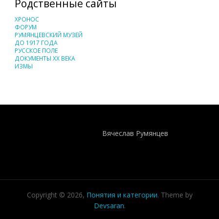
Родственные сайты
ХРОНОС
ФОРУМ
РУМЯНЦЕВСКИЙ МУЗЕЙ
ДО 1917 ГОДА
РУССКОЕ ПОЛЕ
ДОКУМЕНТЫ XX ВЕКА
ИЗМЫ
Понятия И Категории - Исторический Проект ХРОНОС
WEB-редактор
Вячеслав Румянцев
Copyright © 2026,
Понятия и категории
. Theme by
Devsaran
.