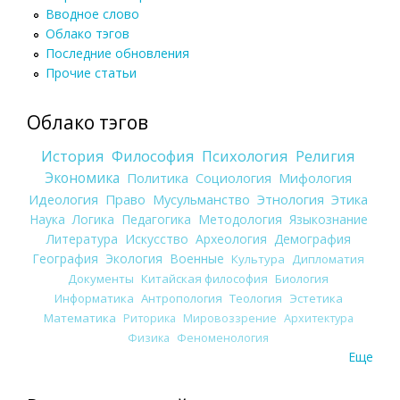
Вводное слово
Облако тэгов
Последние обновления
Прочие статьи
Облако тэгов
История
Философия
Психология
Религия
Экономика
Политика
Социология
Мифология
Идеология
Право
Мусульманство
Этнология
Этика
Наука
Логика
Педагогика
Методология
Языкознание
Литература
Искусство
Археология
Демография
География
Экология
Военные
Культура
Дипломатия
Документы
Китайская философия
Биология
Информатика
Антропология
Теология
Эстетика
Математика
Риторика
Мировоззрение
Архитектура
Физика
Феноменология
Еще