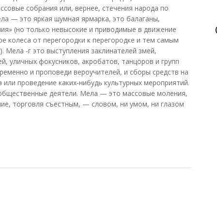
ссовые собрания или, вернее, стечения народа по
ела — это яркая шумная ярмарка, это балаганы,
ния» (но только невысокие и приводимые в движение
ре колеса от перегородки к перегородке и тем самым
. Мела -г это выступления заклинателей змей,
й, уличных фокусников, акробатов, танцоров и групп
ременно и проповеди вероучителей, и сборы средств на
в или проведение каких-нибудь культурных мероприятий.
 общественные деятели. Мела — это массовые моления,
ие, торговля съестным, — словом, ни умом, ни глазом