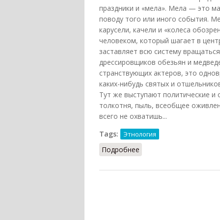
праздники и «мела». Мела — это ма
поводу того или иного события. М
карусели, качели и «колеса обозре
человеком, который шагает в цент
заставляет всю систему вращаться)
дрессировщиков обезьян и медведе
странствующих актеров, это однов
каких-нибудь святых и отшельнико
Тут же выступают политические и
толкотня, пыль, всеобщее оживлен
всего не охватишь...
Tags:
Этнология
Подробнее
о Мела