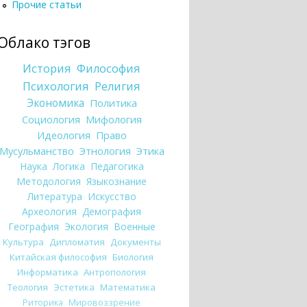
Прочие статьи
Облако тэгов
История
Философия
Психология
Религия
Экономика
Политика
Социология
Мифология
Идеология
Право
Мусульманство
Этнология
Этика
Наука
Логика
Педагогика
Методология
Языкознание
Литература
Искусство
Археология
Демография
География
Экология
Военные
Культура
Дипломатия
Документы
Китайская философия
Биология
Информатика
Антропология
Теология
Эстетика
Математика
Риторика
Мировоззрение