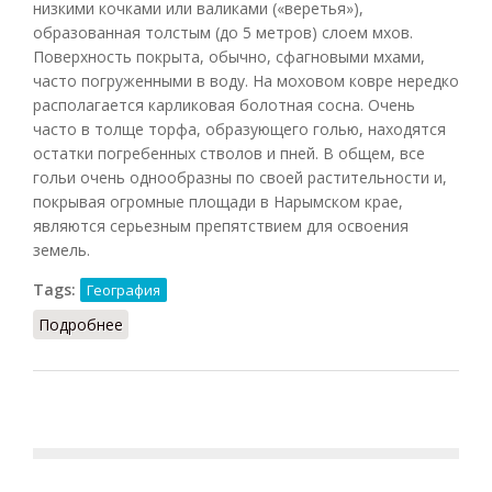
низкими кочками или валиками («веретья»),
образованная толстым (до 5 метров) слоем мхов.
Поверхность покрыта, обычно, сфагновыми мхами,
часто погруженными в воду. На моховом ковре нередко
располагается карликовая болотная сосна. Очень
часто в толще торфа, образующего голью, находятся
остатки погребенных стволов и пней. В общем, все
гольи очень однообразны по своей растительности и,
покрывая огромные площади в Нарымском крае,
являются серьезным препятствием для освоения
земель.
Tags:
География
Подробнее
о Голья