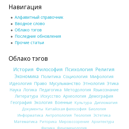
Навигация
Алфавитный справочник
Вводное слово
Облако тэгов
Последние обновления
Прочие статьи
Облако тэгов
История
Философия
Психология
Религия
Экономика
Политика
Социология
Мифология
Идеология
Право
Мусульманство
Этнология
Этика
Наука
Логика
Педагогика
Методология
Языкознание
Литература
Искусство
Археология
Демография
География
Экология
Военные
Культура
Дипломатия
Документы
Китайская философия
Биология
Информатика
Антропология
Теология
Эстетика
Математика
Риторика
Мировоззрение
Архитектура
Физика
Феноменология