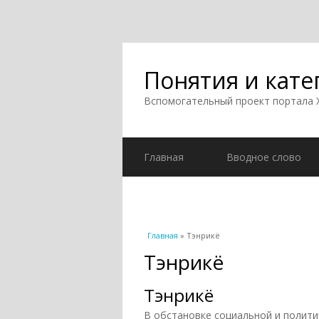
Понятия и кате
Вспомогательный проект портала
Главная
Вводное слово
Вы здесь
Главная
» Тэнрикё
Тэнрикё
Тэнрикё
В обстановке социальной и полит