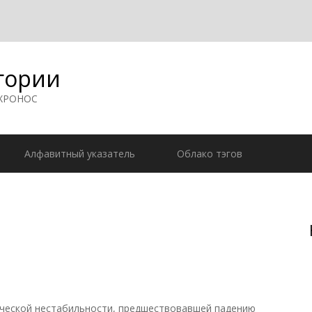
гории
 ХРОНОС
Алфавитный указатель
Облако тэгов
ической нестабильности, предшествовавшей падению