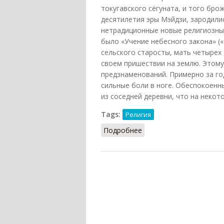
токугавского сёгуната, и того бр
десятилетия эры Мэйдзи, зародили
нетрадиционные новые религиозные
было «Учение небесного закона» (
сельского старосты, мать четырех 
своем пришествии на землю. Этом
предзнаменований. Примерно за го
сильные боли в ноге. Обеспокоенн
из соседней деревни, что на некот
Tags:
Религия
Подробнее
о Тэнрикё