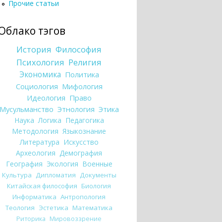
Прочие статьи
Облако тэгов
История
Философия
Психология
Религия
Экономика
Политика
Социология
Мифология
Идеология
Право
Мусульманство
Этнология
Этика
Наука
Логика
Педагогика
Методология
Языкознание
Литература
Искусство
Археология
Демография
География
Экология
Военные
Культура
Дипломатия
Документы
Китайская философия
Биология
Информатика
Антропология
Теология
Эстетика
Математика
Риторика
Мировоззрение