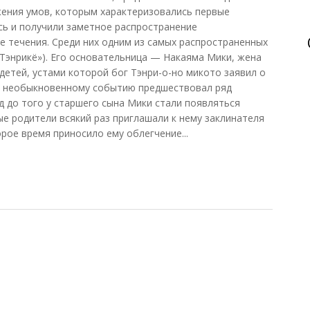
ожения умов, которым характеризовались первые
сь и получили заметное распространение
 течения. Среди них одним из самых распространенных
«Тэнрикё»). Его основательница — Накаяма Мики, жена
детей, устами которой бог Тэнри-о-но микото заявил о
у необыкновенному событию предшествовал ряд
д до того у старшего сына Мики стали появляться
ые родители всякий раз приглашали к нему заклинателя
орое время приносило ему облегчение...