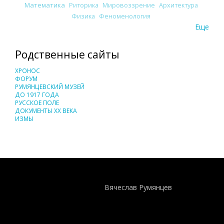
Математика
Риторика
Мировоззрение
Архитектура
Физика
Феноменология
Еще
Родственные сайты
ХРОНОС
ФОРУМ
РУМЯНЦЕВСКИЙ МУЗЕЙ
ДО 1917 ГОДА
РУССКОЕ ПОЛЕ
ДОКУМЕНТЫ XX ВЕКА
ИЗМЫ
Понятия И Категории - Исторический Проект ХРОНОС
WEB-редактор
Вячеслав Румянцев