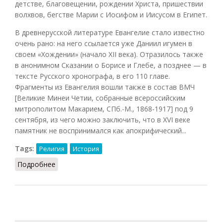
детстве, благовещении, рождении Христа, пришествии
волхвов, бегстве Марии с Иосифом и Иисусом в
Египет
.
В древнерусской литературе Евангелие стало известно
очень рано: на него ссылается уже Даниил игумен в
своем «Хождении» (начало XII века). Отразилось также
в анонимном Сказании о Борисе и Глебе, а позднее — в
тексте Русского хронографа, в его 110 главе.
Фрагменты из Евангелия вошли также в состав ВМЧ
[
Великие Минеи Четии, собранные всероссийским
митрополитом Макарием, СПб.-М., 1868-1917
] под 9
сентября, из чего можно заключить, что в XVI веке
памятник не воспринимался как апокрифический...
Tags:
Религия
История
Подробнее
о Евангелие Иакова