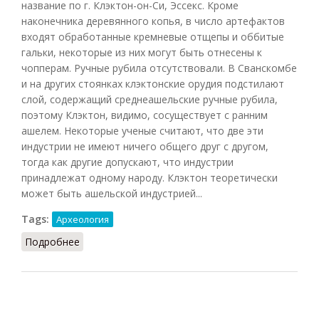
название по г. Клэктон-он-Си, Эссекс. Кроме
наконечника деревянного копья, в число артефактов
входят обработанные кремневые отщепы и оббитые
гальки, некоторые из них могут быть отнесены к
чопперам. Ручные рубила отсутствовали. В Сванскомбе
и на других стоянках клэктонские орудия подстилают
слой, содержащий среднеашельские ручные рубила,
поэтому Клэктон, видимо, сосуществует с ранним
ашелем. Некоторые ученые считают, что две эти
индустрии не имеют ничего общего друг с другом,
тогда как другие допускают, что индустрии
принадлежат одному народу. Клэктон теоретически
может быть ашельской индустрией...
Tags:
Археология
Подробнее
о Клэктон