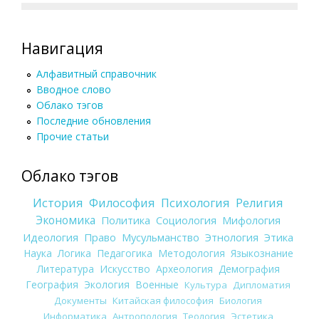
Навигация
Алфавитный справочник
Вводное слово
Облако тэгов
Последние обновления
Прочие статьи
Облако тэгов
История
Философия
Психология
Религия
Экономика
Политика
Социология
Мифология
Идеология
Право
Мусульманство
Этнология
Этика
Наука
Логика
Педагогика
Методология
Языкознание
Литература
Искусство
Археология
Демография
География
Экология
Военные
Культура
Дипломатия
Документы
Китайская философия
Биология
Информатика
Антропология
Теология
Эстетика