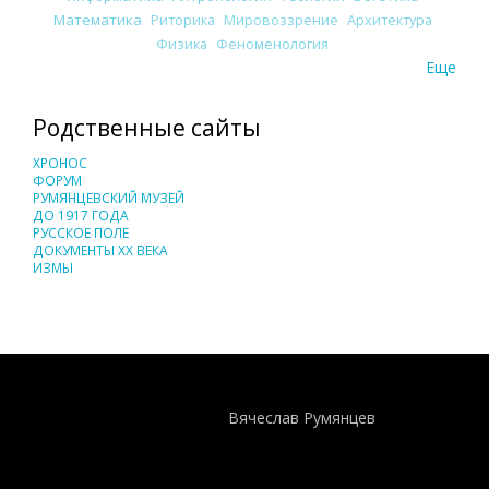
Математика
Риторика
Мировоззрение
Архитектура
Физика
Феноменология
Еще
Родственные сайты
ХРОНОС
ФОРУМ
РУМЯНЦЕВСКИЙ МУЗЕЙ
ДО 1917 ГОДА
РУССКОЕ ПОЛЕ
ДОКУМЕНТЫ XX ВЕКА
ИЗМЫ
Понятия И Категории - Исторический Проект ХРОНОС
WEB-редактор
Вячеслав Румянцев