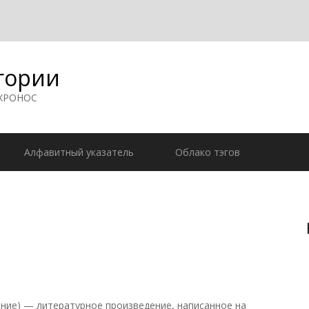
гории
 ХРОНОС
Алфавитный указатель
Облако тэгов
ение) — литературное произведение, написанное на