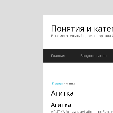
Понятия и кате
Вспомогательный проект портала
Главная
Вводное слово
Вы здесь
Главная
» Агитка
Агитка
Агитка
АГИТКА (от лат. agitatio — побужд