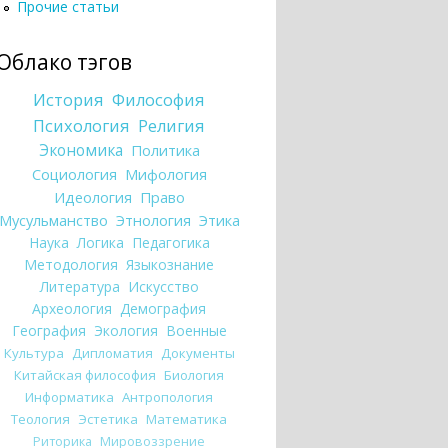
Прочие статьи
Облако тэгов
История
Философия
Психология
Религия
Экономика
Политика
Социология
Мифология
Идеология
Право
Мусульманство
Этнология
Этика
Наука
Логика
Педагогика
Методология
Языкознание
Литература
Искусство
Археология
Демография
География
Экология
Военные
Культура
Дипломатия
Документы
Китайская философия
Биология
Информатика
Антропология
Теология
Эстетика
Математика
Риторика
Мировоззрение