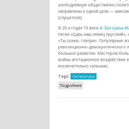
злободневную общественно-полити
направлены к одной цели — макси
(слушателя).
В 20-х годах 19 века
А. Бестужев-М
песни «Царь наш немец прусский», «
«Ты скажи, говори». Популярные а
революционно-демократического ла
большое развитие. Мастером боль
войны агитационное воздействие е
исключительно сильным...
Tags:
Литература
Подробнее
о Агитка