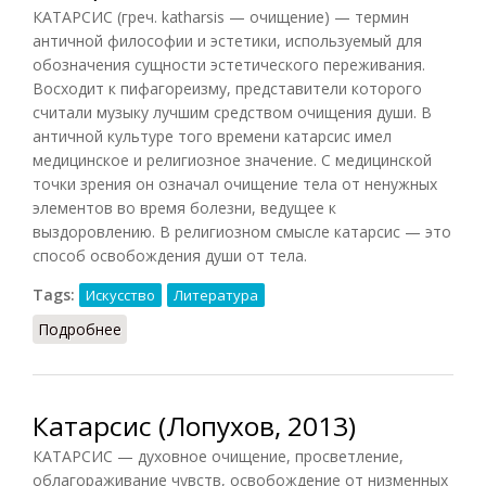
КАТАРСИС (греч. katharsis — очищение) — термин
античной философии и эстетики, используемый для
обозначения сущности эстетического переживания.
Восходит к пифагореизму, представители которого
считали музыку лучшим средством очищения души. В
античной культуре того времени катарсис имел
медицинское и религиозное значение. С медицинской
точки зрения он означал очищение тела от ненужных
элементов во время болезни, ведущее к
выздоровлению. В религиозном смысле катарсис — это
способ освобождения души от тела.
Tags:
Искусство
Литература
Подробнее
о Катарсис (Кириленко, Шевцов, 2010)
Катарсис (Лопухов, 2013)
КАТАРСИС — духовное очищение, просветление,
облагораживание чувств, освобождение от низменных