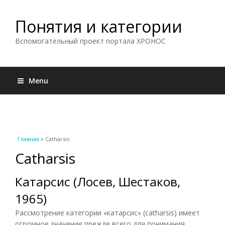
Понятия и категории
Вспомогательный проект портала ХРОНОС
Menu
Вы здесь
Главная
» Catharsis
Catharsis
Катарсис (Лосев, Шестаков,
1965)
Рассмотрение категории «катарсис» (catharsis) имеет
огромное значение прежде всего для понимания