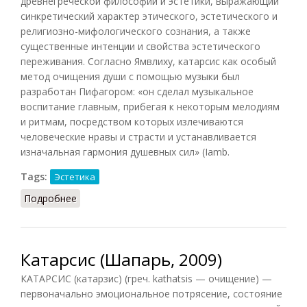
древнегреческой философии и эстетики, выражающий
синкретический характер этического, эстетического и
религиозно-мифологического сознания, а также
существенные интенции и свойства эстетического
переживания. Согласно Ямвлиху, катарсис как особый
метод очищения души с помощью музыки был
разработан Пифагором: «он сделал музыкальное
воспитание главным, прибегая к некоторым мелодиям
и ритмам, посредством которых излечиваются
человеческие нравы и страсти и устанавливается
изначальная гармония душевных сил» (Iamb.
Tags:
Эстетика
Подробнее
о Катарсис (НФЭ, 2010)
Катарсис (Шапарь, 2009)
КАТАРСИС (катарзис) (греч. kathatsis — очищение) —
первоначально эмоциональное потрясение, состояние