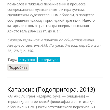
помыслов и тяжелых переживаний в процессе
сопереживания музыкальным, литературным,
сценическим художественным образам, в процессе
сострадания чужому горю, чужой трагедии. Идею о
катарсисе с помощью театра впервые высказал
Аристотель (384-322 гг. до н. э.).
Словарь терминов и понятий по обществознанию.
Автор-составитель А.М. Лопухов. 7-е изд. переб. и доп.
М., 2013, с. 150.
Tags:
Искусство
Литература
Подробнее
о Катарсис (Лопухов, 2013)
Катарсис (Подопригора, 2013)
КАТАРСИС [греч. кадарач;, букв. — очищение] —
термин древнегреческой философии и эстетики для
обозначения сущности эстетического переживания.