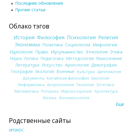
Последние обновления
Прочие статьи
Облако тэгов
История
Философия
Психология
Религия
Экономика
Политика
Социология
Мифология
Идеология
Право
Мусульманство
Этнология
Этика
Наука
Логика
Педагогика
Методология
Языкознание
Литература
Искусство
Археология
Демография
География
Экология
Военные
Культура
Дипломатия
Документы
Китайская философия
Биология
Информатика
Антропология
Теология
Эстетика
Математика
Риторика
Мировоззрение
Архитектура
Физика
Феноменология
Еще
Родственные сайты
ХРОНОС