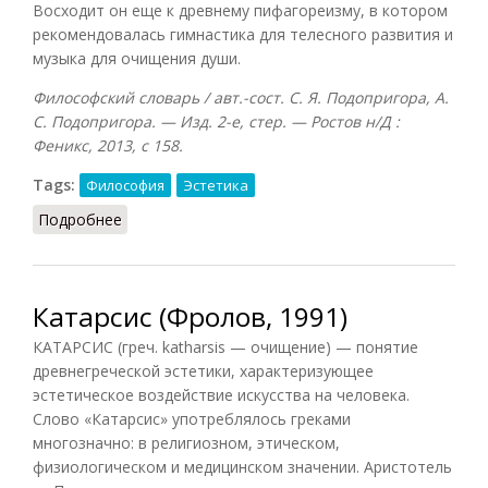
Восходит он еще к древнему пифагореизму, в котором
рекомендовалась гимнастика для телесного развития и
музыка для очищения души.
Философский словарь / авт.-сост. С. Я. Подопригора, А.
С. Подопригора. — Изд. 2-е, стер. — Ростов н/Д :
Феникс, 2013, с 158.
Tags:
Философия
Эстетика
Подробнее
о Катарсис (Подопригора, 2013)
Катарсис (Фролов, 1991)
КАТАРСИС (греч. katharsis — очищение) — понятие
древнегреческой эстетики, характеризующее
эстетическое воздействие искусства на человека.
Слово «Катарсис» употреблялось греками
многозначно: в религиозном, этическом,
физиологическом и медицинском значении. Аристотель