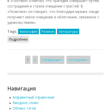
в «Поэтике» отмечал, что трагедия совершает путем
сострадания и страха очищение страстей. В
«Политике» он говорит, что благодаря музыке «люди
получают некое очищение и облегчение, связанное с
удовольствием».
Tags:
Философия
Религия
Литература
Подробнее
о Катарсис (Фролов, 1991)
Страницы
1
2
следующая ›
последняя »
Навигация
Алфавитный справочник
Вводное слово
Облако тэгов