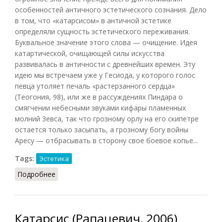
особенностей античного эстетического сознания. Дело
в том, что «катарсисом» в античной эстетике
определяли сущность эстетического переживания.
Буквальное значение этого слова — очищение. Идея
катартической, очищающей силы искусства
развивалась в античности с древнейших времен. Эту
идею мы встречаем уже у Гесиода, у которого голос
певца утоляет печаль «растерзанного сердца»
(Теогония, 98), или же в рассуждениях Пиндара о
смягчении небесными звуками кифары пламенных
молний Зевса, так что грозному орлу на его скипетре
остается только засыпать, а грозному богу войны
Аресу — отбрасывать в сторону свое боевое копье...
Tags:
Эстетика
Подробнее
о Катарсис (Лосев, Шестаков, 1965)
Катарсис (Рапацевич, 2006)