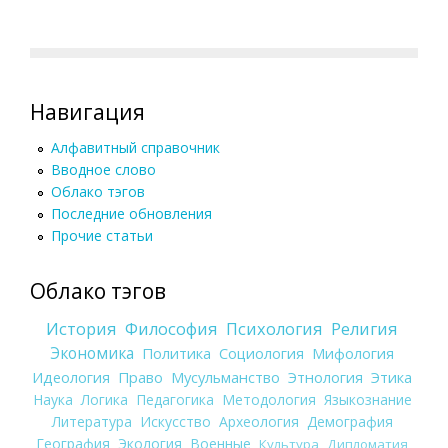
Навигация
Алфавитный справочник
Вводное слово
Облако тэгов
Последние обновления
Прочие статьи
Облако тэгов
История
Философия
Психология
Религия
Экономика
Политика
Социология
Мифология
Идеология
Право
Мусульманство
Этнология
Этика
Наука
Логика
Педагогика
Методология
Языкознание
Литература
Искусство
Археология
Демография
География
Экология
Военные
Культура
Дипломатия