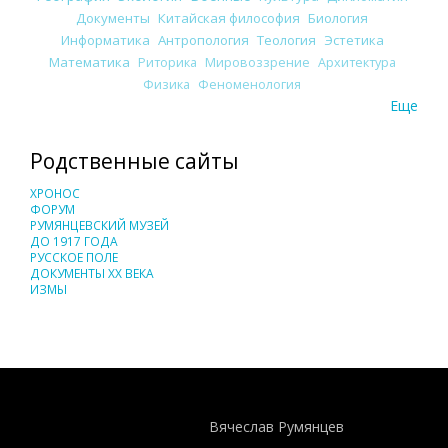
Документы
Китайская философия
Биология
Информатика
Антропология
Теология
Эстетика
Математика
Риторика
Мировоззрение
Архитектура
Физика
Феноменология
Еще
Родственные сайты
ХРОНОС
ФОРУМ
РУМЯНЦЕВСКИЙ МУЗЕЙ
ДО 1917 ГОДА
РУССКОЕ ПОЛЕ
ДОКУМЕНТЫ XX ВЕКА
ИЗМЫ
Понятия И Категории - Исторический Проект ХРОНОС
WEB-редактор
Вячеслав Румянцев